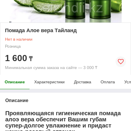
Помада Алое вера Тайланд
Нет в наличии
Розница
1 600
₸
Минимальная сумма заказа на сайте — 3 000 ₸
Описание
Характеристики
Доставка
Оплата
Усл
Описание
Проявляющаяся гигиеническая помада
алоэ вера обеспечит Вашим губам
супер-долгое увлажнение и придаст