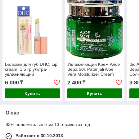
Бальзам для губ DHC, Lip
Увлажняющий Крем Алоэ
Bio 
cream, 1,5 гр ультра-
Вера 50г, Patanjali Aloe
Вера
увлажняющий
Vera Moisturizer Cream
Сол
для 
6 000
2 400
3 8
₸
₸
"Biot
Купить
Купить
О нас
83% положительных из 13 отзывов за год
Работает с 30.10.2013