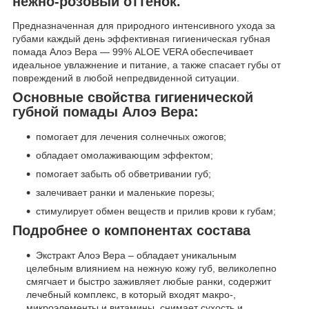
нежно-розовый оттенок.
Предназначенная для природного интенсивного ухода за
губами каждый день эффективная гигиеническая губная
помада Алоэ Вера — 99% ALOE VERA обеспечивает
идеальное увлажнение и питание, а также спасает губы от
повреждений в любой непредвиденной ситуации.
Основные свойства гигиенической
губной помады Алоэ Вера:
помогает для лечения солнечных ожогов;
обладает омолаживающим эффектом;
помогает забыть об обветривании губ;
залечивает ранки и маленькие порезы;
cтимулирует обмен веществ и прилив крови к губам;
Подробнее о компонентах состава
Экстракт Алоэ Вера – обладает уникальным
целебным влиянием на нежную кожу губ, великолепно
смягчает и быстро заживляет любые ранки, содержит
лечебный комплекс, в который входят макро-,
микроэлементы и витамины, снимает сухость и