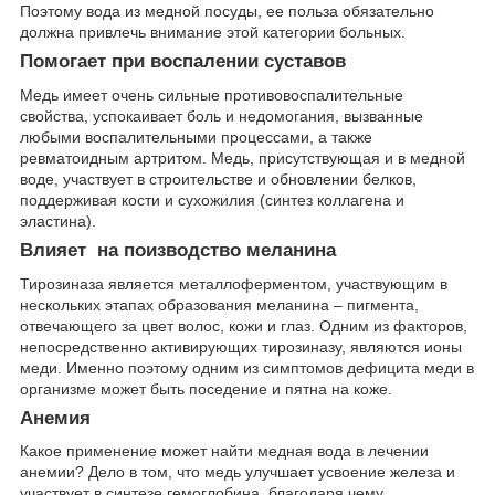
Поэтому вода из медной посуды, ее польза обязательно
должна привлечь внимание этой категории больных.
Помогает при воспалении суставов
Медь имеет очень сильные противовоспалительные
свойства, успокаивает боль и недомогания, вызванные
любыми воспалительными процессами, а также
ревматоидным артритом. Медь, присутствующая и в медной
воде, участвует в строительстве и обновлении белков,
поддерживая кости и сухожилия (синтез коллагена и
эластина).
Влияет на поизводство меланина
Тирозиназа является металлоферментом, участвующим в
нескольких этапах образования меланина – пигмента,
отвечающего за цвет волос, кожи и глаз. Одним из факторов,
непосредственно активирующих тирозиназу, являются ионы
меди. Именно поэтому одним из симптомов дефицита меди в
организме может быть поседение и пятна на коже.
Анемия
Какое применение может найти медная вода в лечении
анемии? Дело в том, что медь улучшает усвоение железа и
участвует в синтезе гемоглобина, благодаря чему