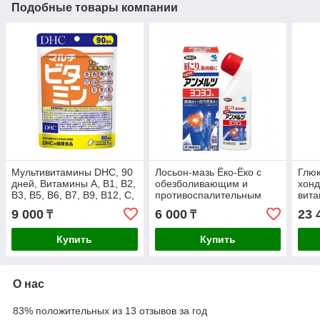
Подобные товары компании
Мультивитамины DHC, 90
Лосьон-мазь Ёко-Ёко с
Глюк
дней, Витамины А, В1, В2,
обезболивающим и
хонд
В3, В5, В6, В7, В9, В12, С,
противоспалительным
вит
Д, Е, Р
эффектом, 80 мл
90 д
9 000
6 000
23 
₸
₸
Купить
Купить
О нас
83% положительных из 13 отзывов за год