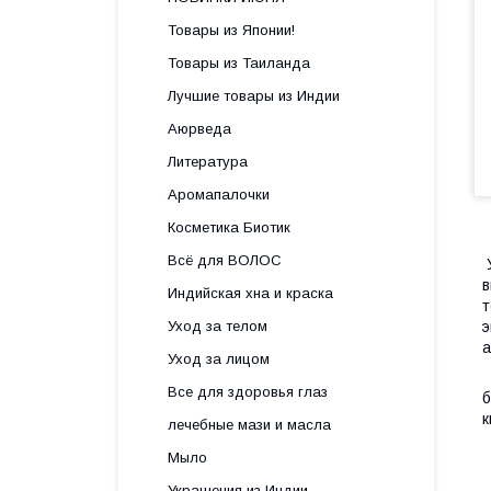
Товары из Японии!
Товары из Таиланда
Лучшие товары из Индии
Аюрведа
Литература
Аромапалочки
Косметика Биотик
Всё для ВОЛОС
У
в
Индийская хна и краска
т
Уход за телом
э
а
Уход за лицом
О
Все для здоровья глаз
б
к
лечебные мази и масла
Мыло
Украшения из Индии