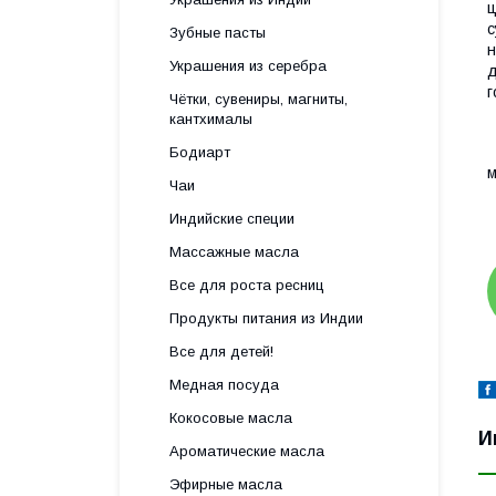
ц
с
Зубные пасты
н
Украшения из серебра
д
г
Чётки, сувениры, магниты,
кантхималы
Бодиарт
м
Чаи
Индийские специи
Массажные масла
Все для роста ресниц
Продукты питания из Индии
Все для детей!
Медная посуда
Кокосовые масла
И
Ароматические масла
Эфирные масла