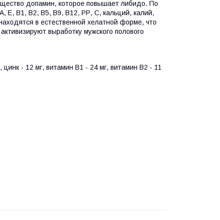
ещество допамин, которое повышает либидо. По
Е, В1, В2, В5, В9, В12, РР, С, кальций, калий,
е находятся в естественной хелатной форме, что
 активизируют выработку мужского полового
 цинк - 12 мг, витамин В1 - 24 мг, витамин В2 - 11