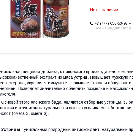
Нет в наличии
+7 (777) 050-53-93
Всё из Индии: Элла
никальная пищевая добавка, от японского производителя компан
ысококачественный экстракт из мяса устриц. Повышает мужскую п
естостерона, укрепляет иммунитет, повышает тонус и общую актив
нергией. Позволяет значительно облегчить похмелье и максималь
лкоголя.
сновой этого японского бада, являются отборные устрицы, выра
огатым источником натуральных и высоко усваиваемых белков, жи
ислот (омега-3, омега-6).
Устрицы
- уникальный природный антиоксидант, натуральный п