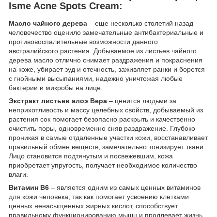
Isme Acne Spots Cream:
Масло чайного дерева
– еще несколько столетий назад
человечество оценило замечательные антибактериальные и
противовоспалительные возможности данного
австралийского растения. Добываемое из листьев чайного
дерева масло отлично снимает раздражения и покраснения
на коже, убирает зуд и отечность, заживляет ранки и борется
с гнойными высыпаниями, надежно уничтожая любые
бактерии и микробы на лице.
Экстракт листьев алоэ Вера
– ценится людьми за
неприхотливость и массу целебных свойств, добываемый из
растения сок помогает безопасно раскрыть и качественно
очистить поры, одновременно сняв раздражение. Глубоко
проникая в самые отдаленные участки кожи, восстанавливает
правильный обмен веществ, замечательно тонизирует ткани.
Лицо становится подтянутым и посвежевшим, кожа
приобретает упругость, получает необходимое количество
влаги.
Витамин В6
– является одним из самых ценных витаминов
для кожи человека, так как помогает усвоению клетками
ценных ненасыщенных жирных кислот, способствует
правильному функционированию мышц и продлевает жизнь.