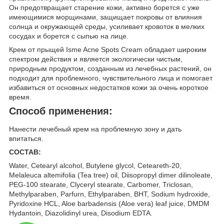
Он предотвращает старение кожи, активно борется с уже
имеющимися морщинами, защищает покровы от влияния
солнца и окружающей среды, усиливает кровоток в мелких
сосудах и борется с сыпью на лице.
Крем от прыщей Isme Acne Spots Cream обладает широким
спектром действия и является экологически чистым,
природным продуктом, созданным из лечебных растений, он
подходит для проблемного, чувствительного лица и помогает
избавиться от основных недостатков кожи за очень короткое
время.
Способ применения:
Нанести лечебный крем на проблемную зону и дать
впитаться.
СОСТАВ:
Water, Cetearyl alcohol, Butylene glycol, Ceteareth-20,
Melaleuca altemifolia (Tea tree) oil, Diisopropyl dimer dilinoleate,
PEG-100 stearate, Clyceryl stearate, Carbomer, Triclosan,
Methylparaben, Parfurn, Ethylparaben, BHT, Sodium hydroxide,
Pyridoxine HCL, Aloe barbadensis (Aloe vera) leaf juice, DMDM
Hydantoin, Diazolidinyl urea, Disodium EDTA.