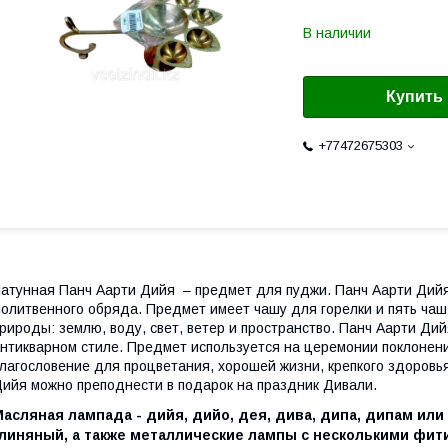
В наличии
Купить
+77472675303
атунная Панч Аарти Дийя – предмет для пуджи. Панч Аарти Дийя
олитвенного обряда. Предмет имеет чашу для горелки и пять ч
рироды: землю, воду, свет, ветер и пространство. Панч Аарти Дий
нтикварном стиле. Предмет используется на церемонии поклонени
лагословение для процветания, хорошей жизни, крепкого здоровья
ийя можно преподнести в подарок на праздник Дивали.
асляная лампада - дийя, дийо, дея, дива, дипа, дипам или 
глиняный, а также металлические лампы с несколькими фит