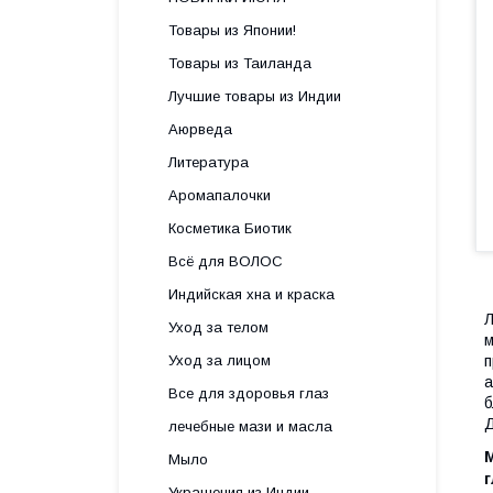
Товары из Японии!
Товары из Таиланда
Лучшие товары из Индии
Аюрведа
Литература
Аромапалочки
Косметика Биотик
Всё для ВОЛОС
Индийская хна и краска
Л
Уход за телом
м
Уход за лицом
п
а
Все для здоровья глаз
б
Д
лечебные мази и масла
М
Мыло
Украшения из Индии