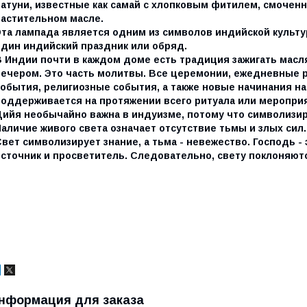
латуни, известные как самай с хлопковым фитилем, смоченн
растительном масле.
Эта лампада является одним из символов индийской культур
один индийский праздник или обряд.
В Индии почти в каждом доме есть традиция зажигать масля
вечером. Это часть молитвы. Все церемонии, ежедневные 
события, религиозные события, а также новые начинания на
поддерживается на протяжении всего ритуала или меропри
Дийя необычайно важна в индуизме, потому что символизиру
аличие живого света означает отсутствие тьмы и злых сил.
Свет символизирует знание, а тьма - невежество. Господь 
источник и просветитель. Следовательно, свету поклоняютс
нформация для заказа