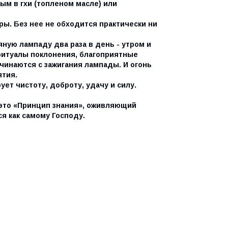
ым в гхи (топленом масле) или
ы. Без нее не обходится практически ни
ную лампаду два раза в день - утром и
ритуалы поклонения, благоприятные
чинаются с зажигания лампады. И огонь
ятия.
ет чистоту, доброту, удачу и силу.
- это «Принцип знания», оживляющий
я как самому Господу.