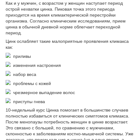
Как и у мужчин, с возрастом у женщин наступает период
острой нехватки цинка. Пиковая точка этого периода
приходится на время климактерической перестройки
организма. Согласно клиническим исследованиям, прием
цинка в обычной дневной норме облегчает переходной
период.
Цинк ослабляет такие малоприятные проявления климакса
как:
приливы
изменения настроения
набор веса
проблемы с кожей
чрезмерное выпадение волос
приступы гнева
10-недельный курс Цинка помогает в большинстве случаев
полностью избавиться от клинических симптомов климакса.
После менопаузы потребность женщин в цинке возрастает.
Это связано с большей, по сравнению с мужчинами,
склонностью к заболеваниям костно-мышечной системы. Уже
доказано, что прием кальция и цинка (не в одно время, а