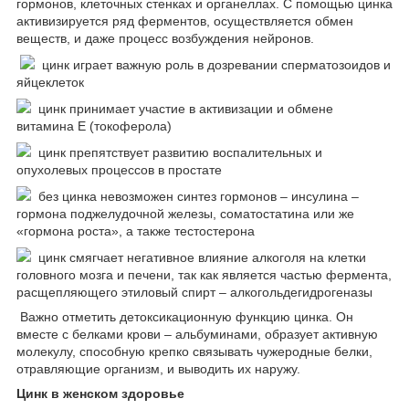
гормонов, клеточных стенках и органеллах. С помощью цинка
активизируется ряд ферментов, осуществляется обмен
веществ, и даже процесс возбуждения нейронов.
цинк играет важную роль в дозревании сперматозоидов и
яйцеклеток
цинк принимает участие в активизации и обмене
витамина Е (токоферола)
цинк препятствует развитию воспалительных и
опухолевых процессов в простате
без цинка невозможен синтез гормонов – инсулина –
гормона поджелудочной железы, соматостатина или же
«гормона роста», а также тестостерона
цинк смягчает негативное влияние алкоголя на клетки
головного мозга и печени, так как является частью фермента,
расщепляющего этиловый спирт – алкогольдегидрогеназы
Важно отметить детоксикационную функцию цинка. Он
вместе с белками крови – альбуминами, образует активную
молекулу, способную крепко связывать чужеродные белки,
отравляющие организм, и выводить их наружу.
Цинк в женском здоровье