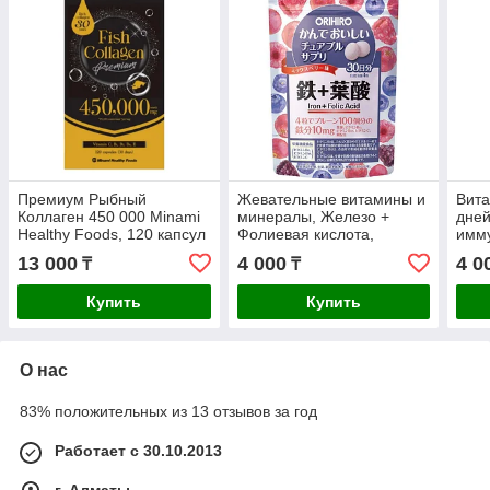
Премиум Рыбный
Жевательные витамины и
Вита
Коллаген 450 000 Minami
минералы, Железо +
дней
Healthy Foods, 120 капсул
Фолиевая кислота,
имму
на 30 дней
ORIHIRO. С ягодным
кож
13 000
4 000
4 0
₸
₸
вкусом, 120 шт на 30
дней*
Купить
Купить
О нас
83% положительных из 13 отзывов за год
Работает с 30.10.2013