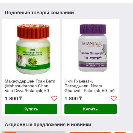
Подобные товары компании
Махасударшан Гхан Вати
Ним Гханвати,
(Mahasudarshan Ghan
Патанджали, Neem
Vati) Divya/Patanjali, 60
Ghanvati, Patanjali, 60 таб
таблеток
- очищения крови
1 800
1 800
₸
₸
Купить
Купить
Акционные предложения и новинки