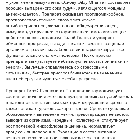
– укрепление иммунитета. Основу Giloy Ghanvati составляет
порошок выпаренного сока гудучи, являющегося мощным
антиоксидантом. Препарат оказывает противомикробное,
противовоспалительное, спазмолитическое,
антибактериальное, желчегонное, общеукрепляющее,
иммуномодулирующее, отхаркивающее, омолаживающее
действие на весь организм. Гилой Гханвати ускоряет
обменные процессы, выводит шлаки и токсины, защищает
организм от различных заболеваний и гармонизирует все
функциональные системы человека. После приема
препарата вы чувствуете небывалую легкость, прилив сил и
энергии. Вы лучше справляетесь со стрессовыми
ситуациями, быстрее приспосабливаетесь к изменениям
внешней среды и чувствуете себя прекрасно.
Препарат Гилой Гханвати от Патанджали гармонизирует
состояние печени и желчного пузыря, повышает устойчивость
гепатоцитов к негативным факторам окружающей среды, а
также понижает уровень сахара в крови. Средство усиливает
образование и выведение желчи, предотвращает ее застой,
выводит из организма «вредный» холестерин, стимулирует
рост полезной микрофлоры кишечника, нормализует
процессы пищеварения. Входящие в состав активные
вещества подавляют рост раковых клеток, защищают