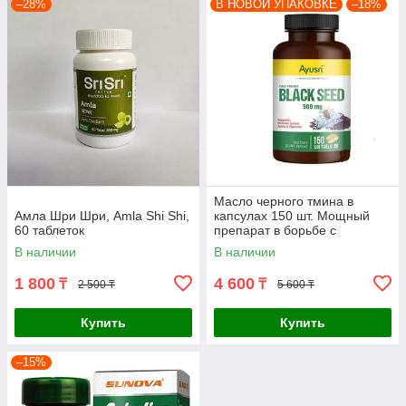
–28%
В НОВОЙ УПАКОВКЕ
–18%
Масло черного тмина в
Амла Шри Шри, Amla Shi Shi,
капсулах 150 шт. Мощный
60 таблеток
препарат в борьбе с
вирусными, грибковыми
В наличии
В наличии
заболеваниями
1 800
4 600
₸
₸
2 500 ₸
5 600 ₸
Купить
Купить
–15%