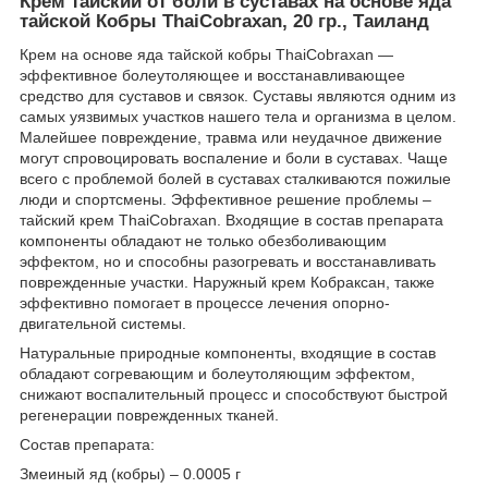
Крем тайский от боли в суставах на основе яда
тайской Кобры ThaiCobraxan, 20 гр., Таиланд
Крем на основе яда тайской кобры ThaiCobraxan —
эффективное болеутоляющее и восстанавливающее
средство для суставов и связок. Суставы являются одним из
самых уязвимых участков нашего тела и организма в целом.
Малейшее повреждение, травма или неудачное движение
могут спровоцировать воспаление и боли в суставах. Чаще
всего с проблемой болей в суставах сталкиваются пожилые
люди и спортсмены. Эффективное решение проблемы –
тайский крем ThaiCobraxan. Входящие в состав препарата
компоненты обладают не только обезболивающим
эффектом, но и способны разогревать и восстанавливать
поврежденные участки. Наружный крем Кобраксан, также
эффективно помогает в процессе лечения опорно-
двигательной системы.
Натуральные природные компоненты, входящие в состав
обладают согревающим и болеутоляющим эффектом,
снижают воспалительный процесс и способствуют быстрой
регенерации поврежденных тканей.
Состав препарата:
Змеиный яд (кобры) – 0.0005 г