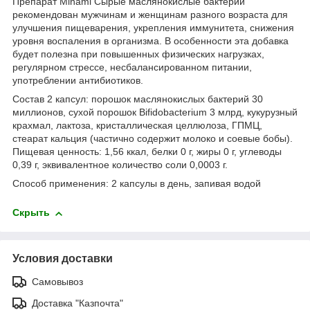
Препарат Minami Сырые маслянокислые бактерии
рекомендован мужчинам и женщинам разного возраста для
улучшения пищеварения, укрепления иммунитета, снижения
уровня воспаления в организма. В особенности эта добавка
будет полезна при повышенных физических нагрузках,
регулярном стрессе, несбалансированном питании,
употреблении антибиотиков.
Состав 2 капсул: порошок маслянокислых бактерий 30
миллионов, сухой порошок Bifidobacterium 3 млрд, кукурузный
крахмал, лактоза, кристаллическая целлюлоза, ГПМЦ,
стеарат кальция (частично содержит молоко и соевые бобы).
Пищевая ценность: 1,56 ккал, белки 0 г, жиры 0 г, углеводы
0,39 г, эквивалентное количество соли 0,0003 г.
Способ применения: 2 капсулы в день, запивая водой
Скрыть
Условия доставки
Самовывоз
Доставка "Казпочта"