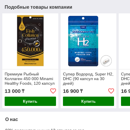
Подобные товары компании
Премиум Рыбный
Супер Водород, Super H2,
Супе
Коллаген 450 000 Minami
DHC (90 капсул на 30
DHC 
Healthy Foods, 120 капсул
дней)
дней
на 30 дней
13 000
16 900
16 
₸
₸
Купить
Купить
О нас