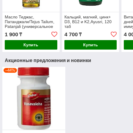
Масло Теджас,
Кальций, магний, цинк+
Вита
Патанджали/Tejus Tailum,
D3, B12 и K2,Ayusri, 120
дней
Patanjali (универсальное
таб
имму
для кожи и волос,
кож
1 900
4 700
4 0
₸
₸
массажное), 100 мл
Купить
Купить
Акционные предложения и новинки
–44%