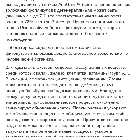
исследование с участием AnaGain ™ (соотношение активных
волосяных фолликулов к дегенеративным) может быть
улучшено с 4 до 7.2, что соответствует увеличению роста
волос на 78% всего за 3 месяца. Проростки органического
гороха Pisum sativum богаты фитонутриентами, которые
защищают нежные ростки растения от болезней и
повреждений.
Побеги гороха содержат в большом количестве
фитонутриенты, оказывающие благотворное воздействие на
человеческий организм.
2. Ягоды маки. Экстракт содержит массу активных веществ,
среди которых калий, железо, клетчатка, витамины групп А, С,
В, кальций, полифенолы, антоцианы, флавониды. Ягоды
маки оказывают антиоксидантное воздействие, ведут
активную борьбу со свободными радикалами. Благодаря
этому предупреждается раннее старение, мутация клеток
эпидермиса, приостанавливаются процессы окисления,
стимулирует обновление клеток. Плоды растения ускоряют
метаболические процессы, стабилизируют энергетический
расход, сжигают жировые отложения. Присутствие в составе
БАДа ягод маки позволяет людям укреплять организм,
запускать в нем регенеративные процессы, ускорять
заживление повреждений на кожных покровах, купировать