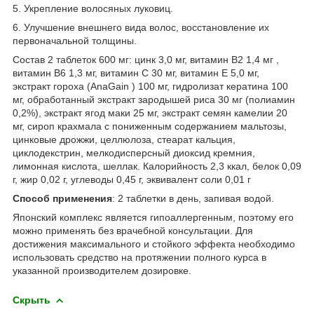
5. Укрепление волосяных луковиц.
6. Улучшение внешнего вида волос, восстановление их
первоначальной толщины.
Состав 2 таблеток 600 мг: цинк 3,0 мг, витамин B2 1,4 мг ,
витамин B6 1,3 мг, витамин C 30 мг, витамин E 5,0 мг,
экстракт гороха (AnaGain ) 100 мг, гидролизат кератина 100
мг, обработанный экстракт зародышей риса 30 мг (полиамин
0,2%), экстракт ягод маки 25 мг, экстракт семян камелии 20
мг, сироп крахмала с пониженным содержанием мальтозы,
цинковые дрожжи, целлюлоза, стеарат кальция,
циклодекстрин, мелкодисперсный диоксид кремния,
лимонная кислота, шеллак. Калорийность 2,3 ккал, белок 0,09
г, жир 0,02 г, углеводы 0,45 г, эквивалент соли 0,01 г
Способ применения
: 2 таблетки в день, запивая водой.
Японский комплекс является гипоаллергенным, поэтому его
можно применять без врачебной консультации. Для
достижения максимального и стойкого эффекта необходимо
использовать средство на протяжении полного курса в
указанной производителем дозировке.
Скрыть