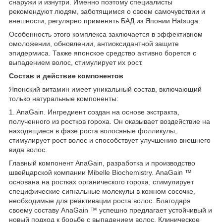
снаружи и изнутри. Именно поэтому специалисты
рекомендуют людям, заботящимся о своем самочувствии и
внешности, регулярно применять БАД из Японии Hatsuga.
Особенность этого комплекса заключается в эффективном
омоложении, обновлении, антиоксидантной защите
эпидермиса. Также японское средство активно борется с
выпадением волос, стимулирует их рост.
Состав и действие компонентов
Японский витамин имеет уникальный состав, включающий
только натуральные компоненты:
1. AnaGain. Ингредиент создан на основе экстракта,
полученного из ростков гороха. Он оказывает воздействие на
находящиеся в фазе роста волосяные фолликулы,
стимулирует рост волос и способствует улучшению внешнего
вида волос.
Главный компонент AnaGain, разработка и производство
швейцарской компании Mibelle Biochemistry. AnaGain ™
основана на ростках органического гороха, стимулирует
специфические сигнальные молекулы в кожном сосочке,
необходимые для реактивации роста волос. Благодаря
своему составу AnaGain ™ успешно предлагает устойчивый и
новый подход к борьбе с выпадением волос. Клиническое