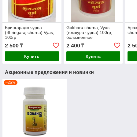
Брингарадж чурна
Gokharu churna, Vyas
Брах
(Bhringaraj churna) Vyas,
(гокшура чурна) 100гр,
chur
100гр
болезненное
мочеиспускание, камни в
2 500
2 400
2 5
₸
₸
почках, воспаление
Купить
Купить
Акционные предложения и новинки
–25%