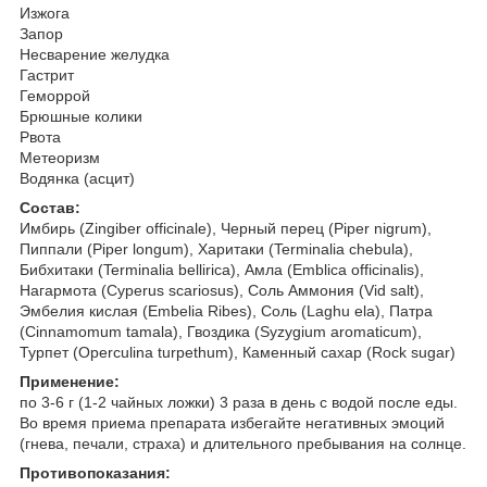
Изжога
Запор
Несварение желудка
Гастрит
Геморрой
Брюшные колики
Рвота
Метеоризм
Водянка (асцит)
Состав:
Имбирь (Zingiber officinale), Черный перец (Piper nigrum),
Пиппали (Piper longum), Харитаки (Terminalia chebula),
Бибхитаки (Terminalia bellirica), Амла (Emblica officinalis),
Нагармота (Cyperus scariosus), Соль Аммония (Vid salt),
Эмбелия кислая (Embelia Ribes), Соль (Laghu ela), Патра
(Cinnamomum tamala), Гвоздика (Syzygium aromaticum),
Турпет (Operculina turpethum), Каменный сахар (Rock sugar)
Применение:
по 3-6 г (1-2 чайных ложки) 3 раза в день с водой после еды.
Во время приема препарата избегайте негативных эмоций
(гнева, печали, страха) и длительного пребывания на солнце.
Противопоказания: