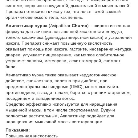
системе, сердечно-сосудистой, дыхательной и мочеполовой.
Препарат относится к числу тех, что лечат такой важный
орган человеческого тела, как печень.
Авипаттикар
чурна
(Avipattikar
Churna
) – широко известная
формула для лечения повышенной кислотности желудка,
тонкого кишечника (двенадцатиперстной кишки) и устранения
изжоги. Препарат снижает повышенную кислотность,
оказывает помощь при изжоге, гастрите, несварении желудка,
диарее, улучшает пищеварение, как мягкое слабительное
устраняет запоры, метеоризм, лечит геморрой, снимает
боли.
Авипаттикар чурна также оказывает кардиотоническое
действие, снижает жар, полезна при диабете, при
предменструальном синдроме (ПМС), может выступить
противоядием, выводит шлаки, борется с ранним старением,
поседением и выпадением волос.
Средство эффективно используется для наращивания
мышечной массы, в том числе спортсменами. Будучи
полностью растительным, Авипаттикар подойдет для
наращивания мышечной массы вегетарианцам.
Показания:
Повышенная кислотность