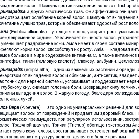
ыпадением волос. Шампунь против выпадения волос от Trichup о
Брингараджа
и других экзотических трав. Он эффективно очищает
редотвращает ослабление корней волос. Шампунь от выпадения в
очетание лучших трав, которые обеспечивают здоровый рост воло
Амла
(Emblica officinalis) – утолщяет волос, ускоряет рост, умен
реждевременной седины. Увеличивает пышность волос, устраняет
 уменьшает раздражение кожи. Амла имеет в своем составе минер
крепляют корни волос, способствуя их росту. Amla ― кладовая ви
амое большое в мире содержание витамина С, а также витаминов B
риптофан, танин (галловую кислоту), глюкозу, альбумин, целлюло
Брингарадж
(eclipta alba) - одно из важнейших растений аюрведы:
екарством от выпадения волос и облысения, антисептик, владее
ак тоник для нервной системы, успокаивает и поддерживает нерв
 глубокому сну, снимает головные боли. Возвращает силу ломким,
ричины выпадения волос. В жаркую погоду, благодаря охлаждающе
олнечных лучей.
лоэ Вера
(Aloevera) ― это одно из универсальных решений для вс
ащищает волосы от повреждений и придает им здоровый блеск. 
осметических преимуществ, при регулярном использовании, экстра
олос. Травяной шампунь Тричап (Trichup) обогащен экстрактом Ало
итает сухую кожу головы, восстанавливает естественный водный 
осстанавливают структуру волоса, делая его более прочным.