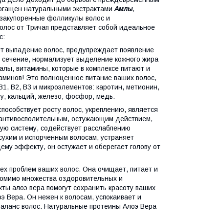
богащен натуральными экстрактами
Амлы
,
 закупоренные фолликулы волос и
олос от Тричап представляет собой идеальное
с:
ьшает выпадение волос, предупреждает появление
 сечение, нормализует выделение кожного жира
алы, витамины, которые в комплексе питают и
таминов! Это полноценное питание ваших волос,
1, B2, B3 и микроэлементов: каротин, метионин,
зу, кальций, железо, фосфор, медь.
 способствует росту волос, укреплению, является
т антивосполительным, остужающим действием,
ную систему, содействует расслаблению
 сухим и испорченным волосам, устраняет
му эффекту, он остужает и оберегает голову от
ех проблем ваших волос. Она очищает, питает и
Помимо множества оздоровительных и
кты алоэ вера помогут сохранить красоту ваших
э Вера. Он нежен к волосам, успокаивает и
баланс волос. Натуральные протеины Алоэ Вера