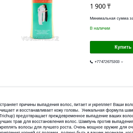
1 900 ₸
Минимальная сумма за
В наличии
Купить
+77472675303
страняет причины выпадения волос, питает и укрепляет Ваши воло
чищает и восстанавливает кожу головы. Уникальная формула шам
Trichup) предотвращает преждевременное выпадение ваших воло
учших трав для восстановления волос. Шампунь против выпадения 
креплять волосы для лучшего роста. Очень мощное оружие для о
крепления корней от поломки, должно быть в вашем арсенале, к