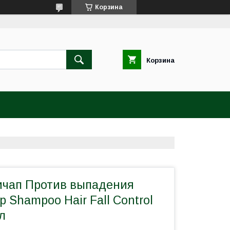
Корзина
Корзина
чап Против выпадения
p Shampoo Hair Fall Control
л