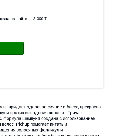
каза на сайте — 3 000 ₸
сы, придает здоровое сияние и блеск, прекрасно
пуня против выпадения волос от Тричап
с. Формула шампуня создана с использованием
волос Trichup помогает питать и
чищения волосяных фолликул и
огда дело доходит до борьбы с преждевременным