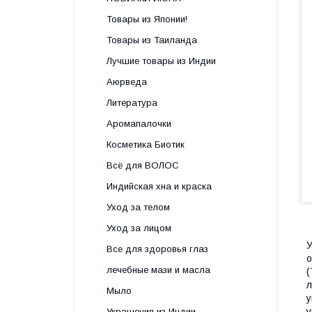
Товары из Японии!
Товары из Таиланда
Лучшие товары из Индии
Аюрведа
Литература
Аромапалочки
Косметика Биотик
Всё для ВОЛОС
Индийская хна и краска
Уход за телом
Уход за лицом
У
Все для здоровья глаз
о
лечебные мази и масла
(
л
Мыло
у
у
Украшения из Индии