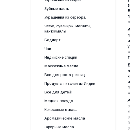
в
Зубные пасты
п
Украшения из серебра
с
Чётки, сувениры, магниты,
кантхималы
п
Бодиарт
и
у
Чаи
с
т
Индийские специи
Массажные масла
л
Все для роста ресниц
к
и
Продукты питания из Индии
п
Все для детей!
с
А
Медная посуда
з
Кокосовые масла
к
в
Ароматические масла
п
Эфирные масла
в