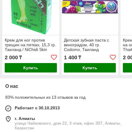
Крем для ног против
Детская зубная паста с
Крем
трещин на пятках, 15,3 гр.
виноградом, 40 гр.
на о
Таиланд / NiChidi Skin
Codomo, Таиланд
Thai
Cream for Feet
Таи
2 000
1 400
2 0
₸
₸
Купить
Купить
О нас
83% положительных из 13 отзывов за год
Работает с 30.10.2013
г. Алматы
улица Чайковского, дом 22, 3 этаж, офис 307, Алматы,
Казахстан