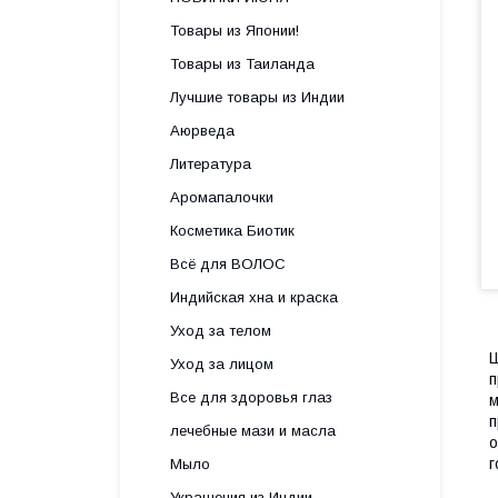
Товары из Японии!
Товары из Таиланда
Лучшие товары из Индии
Аюрведа
Литература
Аромапалочки
Косметика Биотик
Всё для ВОЛОС
Индийская хна и краска
Уход за телом
Ш
Уход за лицом
п
Все для здоровья глаз
м
п
лечебные мази и масла
о
г
Мыло
Украшения из Индии