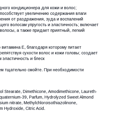
дного кондиционера для кожи и волос;
 способствует увеличению содержания влаги
шения от раздражения, зуда и воспалений
его волосам упругость и эластичность; включает
 волосы, а также придает приятный, легкий
витамина Е, благодаря которому питает
репятствуя сухости волос и кожи головы; создает
 эластичность и блеск
тем тщательно смойте. При необходимости
ol Stearate, Dimethicone, Amodimethicone, Laureth-
quaternium-39, Parfum, Hydrolyzed Sweet Almond
um nitrate, Methylchloroisothiazolinone,
 Hydroxide, Citric Acid.