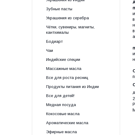
п
Зубные пасты
и
Украшения из серебра
в
н
Чётки, сувениры, магниты,
в
кантхималы
а
Бодиарт
п
Чаи
и
н
Индийские специи
Массажные масла
п
Все для роста ресниц
Продукты питания из Индии
A
Все для детей!
2
P
Медная посуда
M
Кокосовые масла
Ароматические масла
Эфирные масла