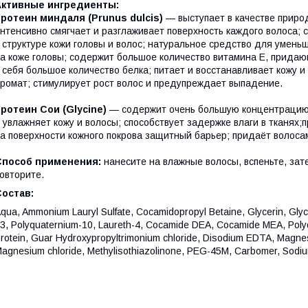
Активные ингредиенты:
ротеин миндаля (Prunus dulcis)
— выступает в качестве приро
нтенсивно смягчает и разглаживает поверхность каждого волоса;
 структуре кожи головы и волос; натуральное средство для умень
а коже головы; содержит большое количество витамина Е, придающ
 себя большое количество белка; питает и восстанавливает кожу и
ромат; стимулирует рост волос и предупреждает выпадение.
ротеин Сои (Glycine)
— содержит очень большую концентрацию 
 увлажняет кожу и волосы; способствует задержке влаги в тканях;п
а поверхности кожного покрова защитный барьер; придаёт волосам
Способ применения:
нанесите на влажные волосы, вспеньте, за
овторите.
Состав:
qua, Ammonium Lauryl Sulfate, Cocamidopropyl Betaine, Glycerin, Glyc
3, Polyquaternium-10, Laureth-4, Cocamide DEA, Cocamide MEA, Poly
rotein, Guar Hydroxypropyltrimonium chloride, Disodium EDTA, Magnesi
agnesium chloride, Methylisothiazolinone, PEG-45M, Carbomer, Sodium