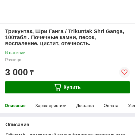
Трикунтак, Шри Ганга / Trikuntak Shri Ganga,
100табл . Почечные камни, песок,
воспаление, цистит, отечность.
В наличии
Розница
3 000
₸
Купить
Описание
Характеристики
Доставка
Оплата
Усл
Описание
Trikuntak – прекрасный тоник для почек натурального