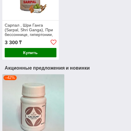
Сарпал , Шри Ганга
(Sarpal, Shri Ganga), При
бессоннице, гипертонии,
головной боли. 100 табл.
3 300
₸
Купить
Акционные предложения и новинки
–42%