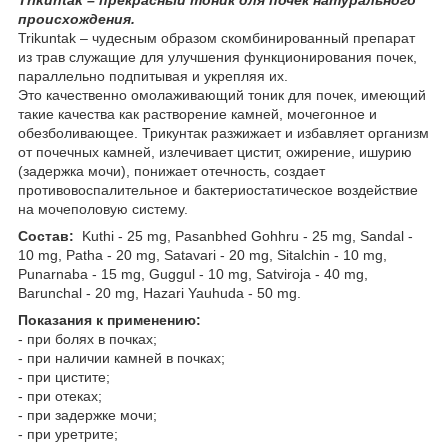
происхождения.
Trikuntak – чудесным образом скомбинированный препарат
из трав служащие для улучшения функционирования почек,
параллельно подпитывая и укрепляя их.
Это качественно омолаживающий тоник для почек, имеющий
такие качества как растворение камней, мочегонное и
обезболивающее. Трикунтак разжижает и избавляет организм
от почечных камней, излечивает цистит, ожирение, ишурию
(задержка мочи), понижает отечность, создает
противовоспалительное и бактериостатическое воздействие
на мочеполовую систему.
Состав:
Kuthi - 25 mg, Pasanbhed Gohhru - 25 mg, Sandal -
10 mg, Patha - 20 mg, Satavari - 20 mg, Sitalchin - 10 mg,
Punarnaba - 15 mg, Guggul - 10 mg, Satviroja - 40 mg,
Barunchal - 20 mg, Hazari Yauhuda - 50 mg.
Показания к применению:
- при болях в почках;
- при наличии камней в почках;
- при цистите;
- при отеках;
- при задержке мочи;
- при уретрите;