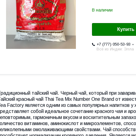
В наличии
Купить
+7 (777) 050-53-93
Всё из Индии: Элла
радиционный тайский чай. Черный чай, который при заварив
Тайский красный чай
Thai
Tea
Mix
Number
One
Brand
от извес
Tea
Factory
является одним из самых популярных напитков у 
представляет собой идеальное сочетание красного чая и ар
неповторимым, гармоничным вкусом и восхитительным запах
количество витаминов, аминокислот и микроэлементов, спо
великолепными омолаживающими свойствами. Чай способству
способствует нормализации кровяного давления. Является 