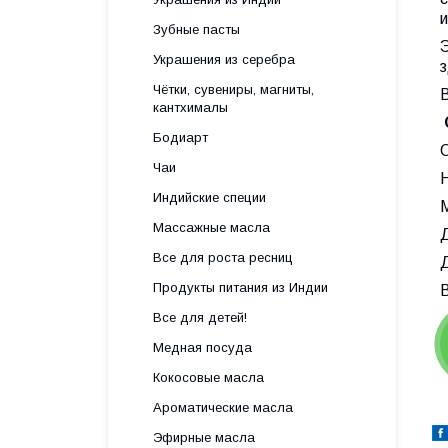
Зубные пасты
Э
Украшения из серебра
Чётки, сувениры, магниты,
кантхималы
Бодиарт
О
Чаи
Н
Индийские специи
М
Массажные масла
Все для роста ресниц
Д
Продукты питания из Индии
В
Все для детей!
Медная посуда
Кокосовые масла
Ароматические масла
Эфирные масла