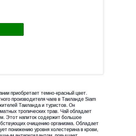
ании приобретает темно-красный цвет.
тного производителя чаев в Таиланде
Siam
жителей Таиланда и туристов. Он
оматных тропических трав. Чай обладает
ом. Этот напиток содержит большое
собствующих очищению организма. Обладает
ет понижению уровня холестерина в крови,
мощным антиоксидантом, повышает