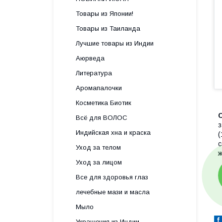
Товары из Японии!
Товары из Таиланда
Лучшие товары из Индии
Аюрведа
Литература
Аромапалочки
Косметика Биотик
Всё для ВОЛОС
з
Индийская хна и краска
(
с
Уход за телом
ж
Уход за лицом
Все для здоровья глаз
лечебные мази и масла
Мыло
Украшения из Индии