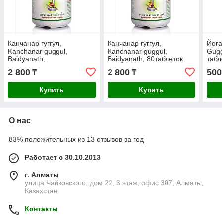
Канчанар гуггул,
Канчанар гуггул,
Йога
Kanchanar guggul,
Kanchanar guggul,
Gugg
Baidyanath,
Baidyanath, 80таблеток
табл
лимфатическая система,
2 800
2 800
500
₸
₸
80таблеток
Купить
Купить
О нас
83% положительных из 13 отзывов за год
Работает с 30.10.2013
г. Алматы
улица Чайковского, дом 22, 3 этаж, офис 307, Алматы,
Казахстан
Контакты