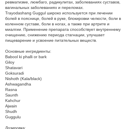
ревматизме, люмбаго, радикулитах, заболеваниях суставов,
вагинальных заболеваниях и переломах.
Trayodashang Guggul широко используется при лечении
болей в пояснице, болей в руке, блокировки челюсти, боли в
коленном суставе, боли в ногах, а также при артрите и
миалгии. Применение препарата способствует внутреннему
очищению, снижению периода стагнации, улучшает
пищеварение и усвоение питательных веществ.
Основные ингредиенты:
Babool ki phalli or bark
Giloy
Shatavari
Goksuradi
Nishoth (Kala/black)
Ashwagandha
Rasna
Saunth
Kahchur
Ajwain
Shudh
Guggulu
Дозировка: