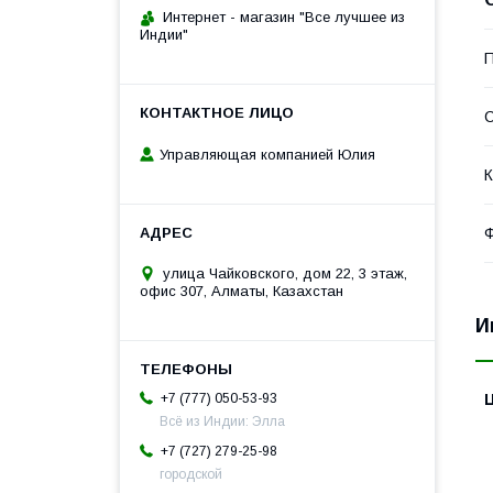
Интернет - магазин "Все лучшее из
Индии"
П
С
Управляющая компанией Юлия
К
Ф
улица Чайковского, дом 22, 3 этаж,
офис 307, Алматы, Казахстан
И
+7 (777) 050-53-93
Всё из Индии: Элла
+7 (727) 279-25-98
городской