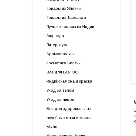
Товары из Японии!
Товары из Таиланда
Лучшие товары из Индии
Аюрведа
Литература
Аромапалочки
Косметика Биотик
Всё для ВОЛОС
Индийская хна и краска
Уход за телом
Уход за лицом
Все для здоровья глаз
О
п
лечебные мази и масла
К
Мыло
Украшения из Индии