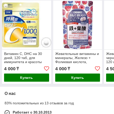
Витамин С, DHC на 30
Жевательные витамины и
Жев
дней, 120 таб, для
минералы, Железо +
черн
иммунитета и красоты
Фолиевая кислота,
120 
кожи
ORIHIRO. С ягодным
4 000
4 000
4 5
₸
₸
вкусом, 120 шт на 30
дней*
Купить
Купить
О нас
83% положительных из 13 отзывов за год
Работает с 30.10.2013