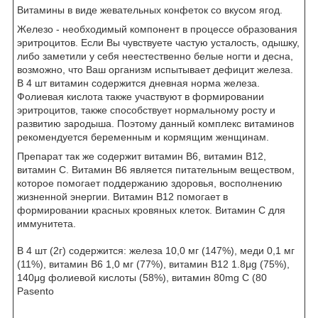
Витамины в виде жевательных конфеток со вкусом ягод.
Железо - необходимый компонент в процессе образования
эритроцитов. Если Вы чувствуете частую усталость, одышку,
либо заметили у себя неестественно белые ногти и десна,
возможно, что Ваш организм испытывает дефицит железа.
В 4 шт витамин содержится дневная норма железа.
Фолиевая кислота также участвуют в формировании
эритроцитов, также способствует нормальному росту и
развитию зародыша. Поэтому данный комплекс витаминов
рекомендуется беременным и кормящим женщинам.
Препарат так же содержит витамин B6, витамин B12,
витамин C. Витамин B6 является питательным веществом,
которое помогает поддержанию здоровья, восполнению
жизненной энергии. Витамин B12 помогает в
формировании красных кровяных клеток. Витамин С для
иммунитета.
В 4 шт (2г) содержится: железа 10,0 мг (147%), меди 0,1 мг
(11%), витамин B6 1,0 мг (77%), витамин B12 1.8μg (75%),
140μg фолиевой кислоты (58%), витамин 80mg C (80
Pasento