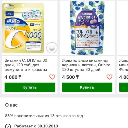
Витамин С, DHC на 30
Жевательные витамины
Жев
дней, 120 таб, для
черника и лютеин, Orihiro.
мин
иммунитета и красоты
120 штук на 30 дней.
Фоли
кожи
ORI
4 000
4 500
4 0
₸
₸
вкус
дней
Купить
Купить
О нас
83% положительных из 13 отзывов за год
Работает с 30.10.2013