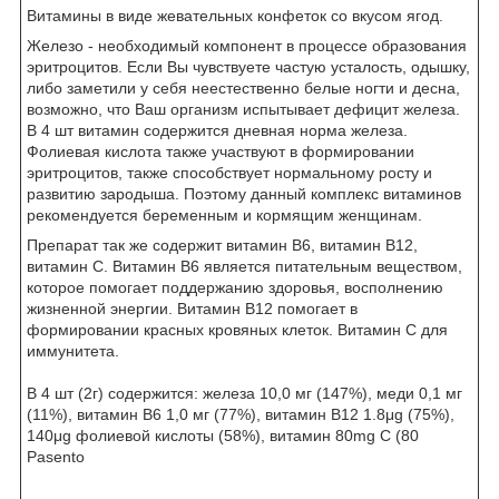
Витамины в виде жевательных конфеток со вкусом ягод.
Железо - необходимый компонент в процессе образования
эритроцитов. Если Вы чувствуете частую усталость, одышку,
либо заметили у себя неестественно белые ногти и десна,
возможно, что Ваш организм испытывает дефицит железа.
В 4 шт витамин содержится дневная норма железа.
Фолиевая кислота также участвуют в формировании
эритроцитов, также способствует нормальному росту и
развитию зародыша. Поэтому данный комплекс витаминов
рекомендуется беременным и кормящим женщинам.
Препарат так же содержит витамин B6, витамин B12,
витамин C. Витамин B6 является питательным веществом,
которое помогает поддержанию здоровья, восполнению
жизненной энергии. Витамин B12 помогает в
формировании красных кровяных клеток. Витамин С для
иммунитета.
В 4 шт (2г) содержится: железа 10,0 мг (147%), меди 0,1 мг
(11%), витамин B6 1,0 мг (77%), витамин B12 1.8μg (75%),
140μg фолиевой кислоты (58%), витамин 80mg C (80
Pasento