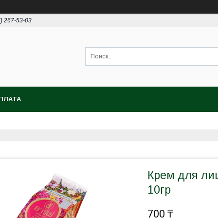
7) 267-53-03
ПЛАТА
Крем для лиц
10гр
700 ₸