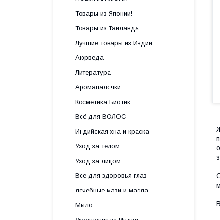
Товары из Японии!
Товары из Таиланда
Лучшие товары из Индии
Аюрведа
Литература
Аромапалочки
Косметика Биотик
Всё для ВОЛОС
Ж
Индийская хна и краска
п
Уход за телом
о
з
Уход за лицом
Все для здоровья глаз
С
м
лечебные мази и масла
В
Мыло
Украшения из Индии