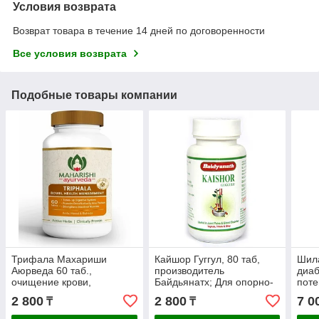
Условия возврата
Возврат товара в течение 14 дней по договоренности
Все условия возврата
Подобные товары компании
Трифала Махариши
Кайшор Гуггул, 80 таб,
Шила
Аюрведа 60 таб.,
производитель
диаб
очищение крови,
Байдьянатх; Для опорно-
поте
кишечника, запор, понос,
двигательной системы. От
прот
2 800
2 800
7 0
₸
₸
сахарный диабет, желтуха
боли в суставах
сред