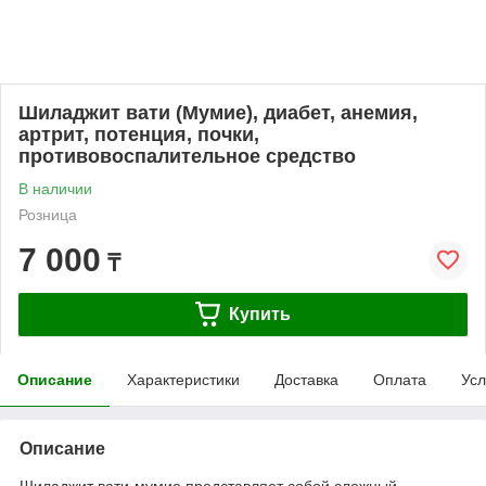
Шиладжит вати (Мумие), диабет, анемия,
артрит, потенция, почки,
противовоспалительное средство
В наличии
Розница
7 000
₸
Купить
Описание
Характеристики
Доставка
Оплата
Усл
Описание
Шиладжит вати-м
умие представляет собой сложный