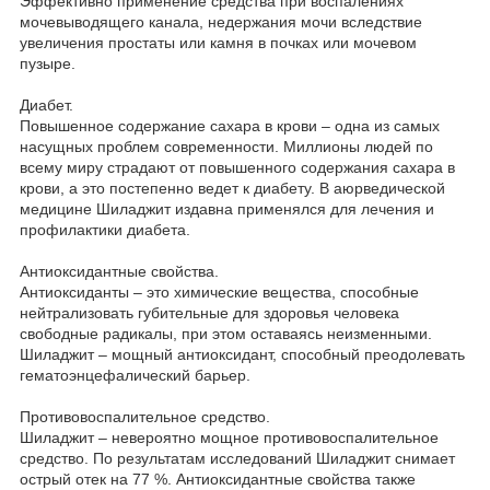
Эффективно применение средства при воспалениях
мочевыводящего канала, недержания мочи вследствие
увеличения простаты или камня в почках или мочевом
пузыре.
Диабет.
Повышенное содержание сахара в крови – одна из самых
насущных проблем современности. Миллионы людей по
всему миру страдают от повышенного содержания сахара в
крови, а это постепенно ведет к диабету. В аюрведической
медицине Шиладжит издавна применялся для лечения и
профилактики диабета.
Антиоксидантные свойства.
Антиоксиданты – это химические вещества, способные
нейтрализовать губительные для здоровья человека
свободные радикалы, при этом оставаясь неизменными.
Шиладжит – мощный антиоксидант, способный преодолевать
гематоэнцефалический барьер.
Противовоспалительное средство.
Шиладжит – невероятно мощное противовоспалительное
средство. По результатам исследований Шиладжит снимает
острый отек на 77 %. Антиоксидантные свойства также