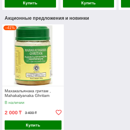
Купить
Купить
Акционные предложения и новинки
–41%
Махакальянака гритам ,
Mahakalyanaka Ghritam
В наличии
2 000
₸
3 400 ₸
Купить