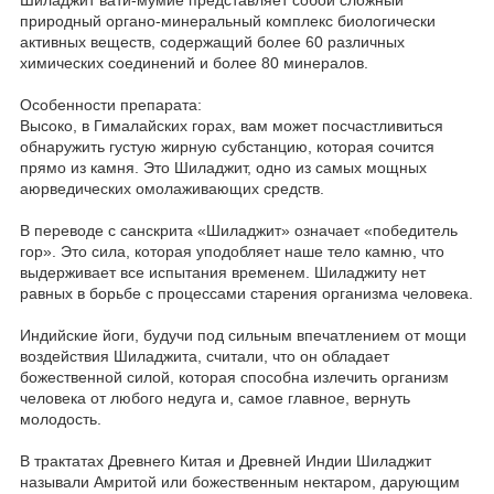
природный органо-минеральный комплекс биологически
активных веществ, содержащий более 60 различных
химических соединений и более 80 минералов.
Особенности препарата:
Высоко, в Гималайских горах, вам может посчастливиться
обнаружить густую жирную субстанцию, которая сочится
прямо из камня. Это Шиладжит, одно из самых мощных
аюрведических омолаживающих средств.
В переводе с санскрита «Шиладжит» означает «победитель
гор». Это сила, которая уподобляет наше тело камню, что
выдерживает все испытания временем. Шиладжиту нет
равных в борьбе с процессами старения организма человека.
Индийские йоги, будучи под сильным впечатлением от мощи
воздействия Шиладжита, считали, что он обладает
божественной силой, которая способна излечить организм
человека от любого недуга и, самое главное, вернуть
молодость.
В трактатах Древнего Китая и Древней Индии Шиладжит
называли Амритой или божественным нектаром, дарующим