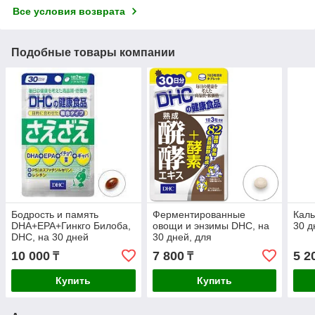
Все условия возврата
Подобные товары компании
Бодрость и память
Ферментированные
Каль
DHA+EPA+Гинкго Билоба,
овощи и энзимы DHC, на
30 д
DHC, на 30 дней
30 дней, для
сбалансированного
10 000
7 800
5 2
₸
₸
питания
Купить
Купить