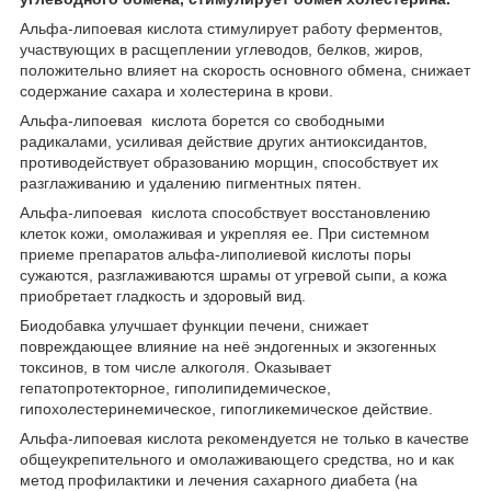
Альфа-липоевая кислота стимулирует работу ферментов,
участвующих в расщеплении углеводов, белков, жиров,
положительно влияет на скорость основного обмена, снижает
содержание сахара и холестерина в крови.
Альфа-липоевая кислота борется со свободными
радикалами, усиливая действие других антиоксидантов,
противодействует образованию морщин, способствует их
разглаживанию и удалению пигментных пятен.
Альфа-липоевая кислота способствует восстановлению
клеток кожи, омолаживая и укрепляя ее. При системном
приеме препаратов альфа-липолиевой кислоты поры
сужаются, разглаживаются шрамы от угревой сыпи, а кожа
приобретает гладкость и здоровый вид.
Биодобавка улучшает функции печени, снижает
повреждающее влияние на неё эндогенных и экзогенных
токсинов, в том числе алкоголя. Оказывает
гепатопротекторное, гиполипидемическое,
гипохолестеринемическое, гипогликемическое действие.
Альфа-липоевая кислота рекомендуется не только в качестве
общеукрепительного и омолаживающего средства, но и как
метод профилактики и лечения сахарного диабета (на