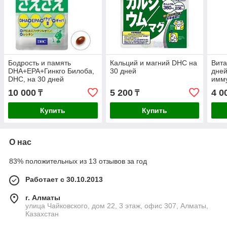
Бодрость и память
Кальций и магний DHC на
Вита
DHA+EPA+Гинкго Билоба,
30 дней
дней
DHC, на 30 дней
имму
кож
10 000
5 200
4 0
₸
₸
Купить
Купить
О нас
83% положительных из 13 отзывов за год
Работает с 30.10.2013
г. Алматы
улица Чайковского, дом 22, 3 этаж, офис 307, Алматы,
Казахстан