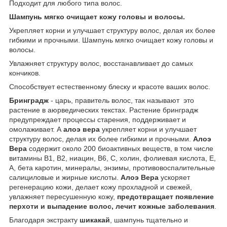
Подходит для любого типа волос.
Шампунь мягко очищает кожу головы и волосы.
Укрепляет корни и улучшает структуру волос, делая их более
гибкими и прочными. Шампунь мягко очищает кожу головы и
волосы.
Увлажняет структуру волос, восстанавливает до самых
кончиков.
Способствует естественному блеску и красоте ваших волос.
Бринградж
- царь, правитель волос, так называют это
растение в аюрведических текстах. Растение бринградж
предупреждает процессы старения, поддерживает и
омолаживает. А
алоэ вера
укрепляет корни и улучшает
структуру волос, делая их более гибкими и прочными.
Алоэ
Вера
содержит около 200 биоактивных веществ, в том числе
витамины В1, В2, ниацин, В6, С, холин, фолиевая кислота, Е,
А, бета­ каротин, минералы, энзимы, противовоспалительные
салициловые и жирные кислоты.
Алоэ Вера
ускоряет
регенерацию кожи, делает кожу прохладной и свежей,
увлажняет пересушенную кожу,
предотвращает появление
перхоти и выпадение волос, лечит кожные заболевания
.
Благодаря экстракту
шикакай
, шампунь тщательно и