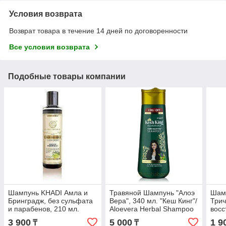
Условия возврата
Возврат товара в течение 14 дней по договоренности
Все условия возврата
Подобные товары компании
Шампунь KHADI Амла и
Травяной Шампунь "Алоэ
Шамп
Бринградж, без сульфата
Вера", 340 мл. "Кеш Кинг"/
Трич
и парабенов, 210 мл.
Aloevera Herbal Shampoo
восс
340 ml
200 
3 900
5 000
1 9
₸
₸
Sham