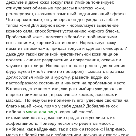
декольте и даже кожи вокруг глаз! Имбирь тонизирует,
стимулирует обменные процессы в клетках кожи,
регенерирует, оказывает заметный подтягивающий эффект.
Что поразительно, он универсален для ухода за любым
типом кожи! Для жирной кожи - нормализует выделение
кожного сала, способствует устранению жирного блеска.
Проблемной коже - поможет в борьбе с гнойничковыми
высыпаниями, хороший антисептик. Нормальную кожу -
насытит витаминами, придаст тонуса и сделает сияющей. И
даже для такой капризной чувствительной кожи лица он
полезен - снимет раздражение и покраснения, освежит и
улучшит цвет лица. Нашла где-то даже рецепт для лечения
фурункулов (мной лично не проверен) - смешать в равных
долях хлопья имбиря и куркуму, развести водой до
пастообразного состояния и нанести на проблемное место.
В производстве косметики, экстракт имбиря уже довольно
широко применяется, в различнызх кремах, лосьонах и
масках... Почему бы не применить его чудесные свойства на
благо нашей кожи, прямо у себя дома? Добавляйте сок
имбиря в
маски для лица
-хороший способ
витаминизировать домашние средства и увеличить их
эффективность. Приведу несколько рецептов масок с
имбирем, как найденных, так и своих авторских: Например,
маска из белой глины с добавлением нескольких капель сока