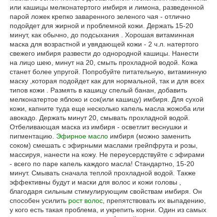
или кашицы мелконатертого имбиря и лимона, разведенной
парой ложек крепко заваренного зеленого чая - отлично
подойдет для жирной и проблемной кожи. Держать 15-20
минут, как обычно, до подсыхания . Хорошая витаминная
маска для возрастной и увядающей кожи - 2 ч.л. натертого
свежего имбиря развести до однородной кашицы. Нанести
на лицо шею, минут на 20, смыть прохладной водой. Кожа
станет более упругой. Попробуйте питательную, витаминную
маску ,которая подойдет как для нормальной, так и для всех
типов кожи . Размять в кашицу спелый банан, добавить
мелконатертое яблоко и сок(или кашицу) имбиря. Для сухой
кожи, капните туда еще несколько капель масла жожоба или
авокадо. Держать минут 20, смывать прохладной водой.
Отбеливающая маска из имбиря - осветлит веснушки и
пигментацию.
Эфирное масло
имбиря (можно заменить
соком) смешать с эфирными маслами грейпфрута и розы,
массируя, нанести на кожу. Не переусердствуйте с эфирами
- всего по паре капель каждого масла! Стандартно, 15-20
минут. Смывать сначала теплой прохладной водой. Также
эффективны будут и маски для волос и кожи головы ,
благодаря сильным стимулирующим свойствам имбиря. Он
способен усилить
рост волос
, препятствовать их выпадению,
у кого есть такая проблема, и укрепить корни. Один из самых