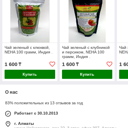
Чай зеленый с клюквой,
Чай зеленый с клубникой
Чай 
NEHA 100 грамм, Индия .
и персиком, NEHA 100
NEHA
грамм, Индия .
1 600
1 600
1 6
₸
₸
Купить
Купить
О нас
83% положительных из 13 отзывов за год
Работает с 30.10.2013
г. Алматы