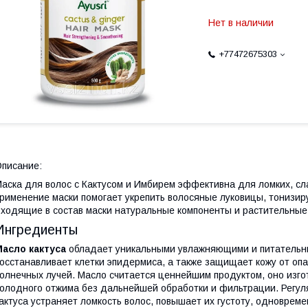
Нет в наличии
+77472675303
писание:
аска для волос с Кактусом и Имбирем эффективна для ломких, сл
рименение маски помогает укрепить волосяные луковицы, тонизиру
ходящие в состав маски натуральные компоненты и растительные
Ингредиенты
асло кактуса
обладает уникальными увлажняющими и питательны
осстанавливает клетки эпидермиса, а также защищает кожу от опа
олнечных лучей. Масло считается ценнейшим продуктом, оно изг
олодного отжима без дальнейшей обработки и фильтрации. Регул
актуса устраняет ломкость волос, повышает их густоту, одноврем