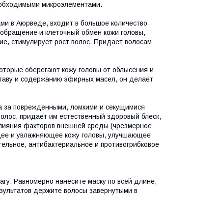
необходимыми микроэлементами.
ми в Аюрведе, входит в большое количество
ообращение и клеточный обмен кожи головы,
ие, стимулирует рост волос. Придает волосам
торые оберегают кожу головы от облысения и
ставу и содержанию эфирных масел, он делает
а за поврежденными, ломкими и секущимися
олос, придает им естественный здоровый блеск,
 влияния факторов внешней среды (чрезмерное
ющее и увлажняющее кожу головы, улучшающее
ельное, антибактериальное и противогрибковое
гу. Равномерно нанесите маску по всей длине,
езультатов держите волосы завернутыми в