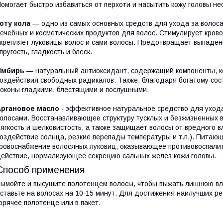
омогает быстро избавиться от перхоти и насытить кожу головы 
оту кола
— одно из самых основных средств для ухода за волоса
ечебных и косметических продуктов для волос. Стимулирует кров
крепляет луковицы волос и сами волосы. Предотвращает выпаден
пругость, гладкость и блеск.
Имбирь
— натуральный антиоксидант, содержащий компоненты, ко
оздействия свободных радикалов. Также, благодаря богатому со
оконы гладкими, блестящими и послушными.
Аргановое масло
- эффективное натуральное средство для уход
олосами. Восстанавливающее структуру тусклых и безжизненных в
ягкость и шелковистость, а также защищает волосы от вредного
оздействие солнца, резкие перепады температуры и т.п.). Пита
ровоснабжение волосяных луковиц, оказывающее противовоспалит
ействие, нормализующее секрецию сальных желез кожи головы.
Способ применения
ымойте и высушите полотенцем волосы, чтобы выжать лишнюю вла
ставьте на волосах на 10-15 минут. Для достижения наилучших р
орячее полотенце или в пакет.