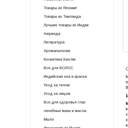
Товары из Японии!
Товары из Таиланда
Лучшие товары из Индии
Аюрведа
Литература
Аромапалочки
Косметика Биотик
Всё для ВОЛОС
О
Индийская хна и краска
М
п
Уход за телом
В
Уход за лицом
Все для здоровья глаз
М
в
лечебные мази и масла
с
Мыло
х
к
Украшения из Индии