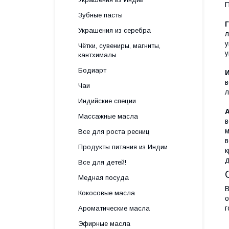
П
Зубные пасты
Г
Украшения из серебра
л
у
Чётки, сувениры, магниты,
у
кантхималы
Бодиарт
в
Чаи
л
Индийские специи
Массажные масла
в
м
Все для роста ресниц
в
Продукты питания из Индии
к
д
Все для детей!
Медная посуда
В
Кокосовые масла
о
г
Ароматические масла
Эфирные масла