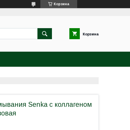
Корзина
Корзина
мывания Senka с коллагеном
зовая