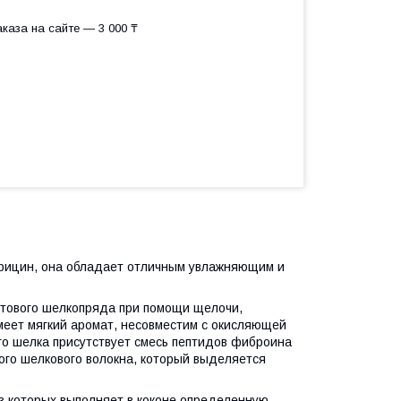
каза на сайте — 3 000 ₸
серицин, она обладает отличным увлажняющим и
утового шелкопряда при помощи щелочи,
еет мягкий аромат, несовместим с окисляющей
го шелка присутствует смесь пептидов фиброина
ого шелкового волокна, который выделяется
из которых выполняет в коконе определенную