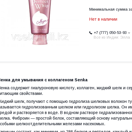
Минимальная сумма за
Нет в наличии
+7 (777) 050-53-93
Всё из Индии: Элла
Пенка для умывания с коллагеном Senka
енка содержит гиалуроновую кислоту, коллаген, жидкий шелк и 
итающим свойствами.
идкий шелк, получают с помощью гидролиза шелковых волокон т
азывается гидролизованным шелком или гидролизом шелка. Он им
редой и растворяется в воде. В водном растворе гидрализованно
елка. Фиброин — простой белок, составляющий основу натуральн
собыми шелкоотделительными железами насекомых.
ерицин состоит, как минимум, из 286 белков и пептидов, каждый 