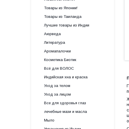
Товары из Японии!
Товары из Таиланда
Лучшие товары из Индии
Аюрведа
Литература
Аромапалочки
Косметика Биотик
Всё для ВОЛОС
Индийская хна и краска
Уход за телом
П
п
Уход за лицом
Ж
Все для здоровья глаз
н
с
лечебные мази и масла
ш
Мыло
о
С
Украшения из Индии