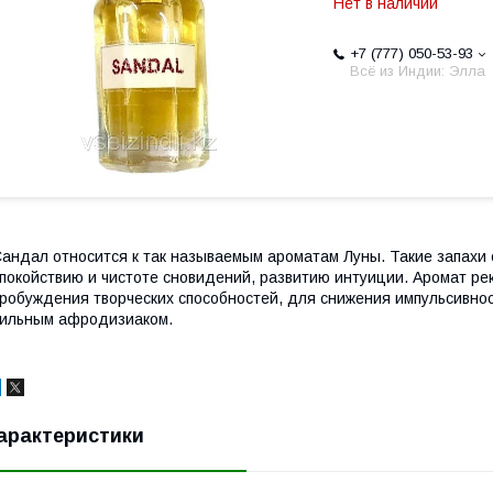
Нет в наличии
+7 (777) 050-53-93
Всё из Индии: Элла
андал относится к так называемым ароматам Луны. Такие запахи
покойствию и чистоте сновидений, развитию интуиции. Аромат р
робуждения творческих способностей, для снижения импульсивно
ильным афродизиаком.
арактеристики