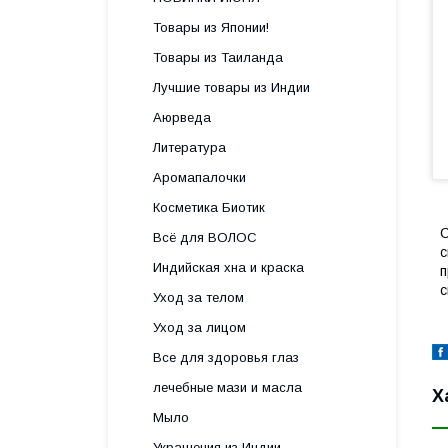
Товары из Японии!
Товары из Таиланда
Лучшие товары из Индии
Аюрведа
Литература
Аромапалочки
Косметика Биотик
С
Всё для ВОЛОС
с
Индийская хна и краска
п
с
Уход за телом
Уход за лицом
Все для здоровья глаз
лечебные мази и масла
Х
Мыло
Украшения из Индии