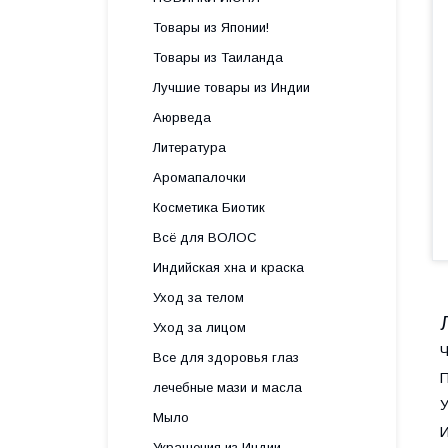
Товары из Японии!
Товары из Таиланда
Лучшие товары из Индии
Аюрведа
Литература
Аромапалочки
Косметика Биотик
Всё для ВОЛОС
Индийская хна и краска
Уход за телом
Уход за лицом
Ч
Все для здоровья глаз
П
лечебные мази и масла
У
Мыло
И
Украшения из Индии