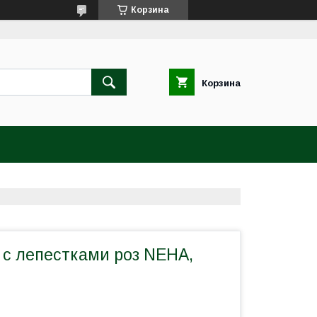
Корзина
Корзина
 с лепестками роз NEHA,
я