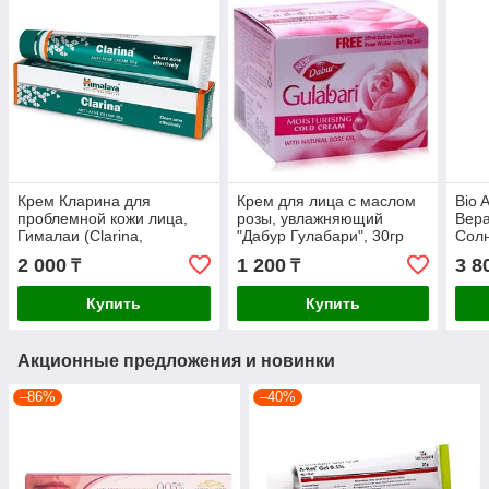
Крем Кларина для
Крем для лица с маслом
Bio 
проблемной кожи лица,
розы, увлажняющий
Вера
Гималаи (Clarina,
"Дабур Гулабари", 30гр
Сол
Himalaya), 30 гр
(Dabur Gulabari Cream)
для 
2 000
1 200
3 8
₸
₸
"Biot
Купить
Купить
Акционные предложения и новинки
–86%
–40%