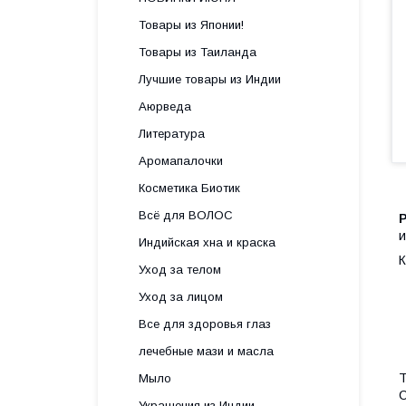
Товары из Японии!
Товары из Таиланда
Лучшие товары из Индии
Аюрведа
Литература
Аромапалочки
Косметика Биотик
Всё для ВОЛОС
P
и
Индийская хна и краска
К
Уход за телом
Уход за лицом
Все для здоровья глаз
лечебные мази и масла
Т
Мыло
С
Украшения из Индии