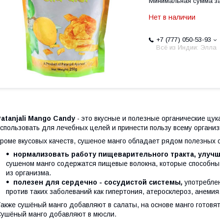
Минимальная сумма за
Нет в наличии
+7 (777) 050-53-93
Всё из Индии: Элла
atanjali Mango Candy
- это вкусные и полезные органические цу
спользовать для лечебных целей и принести пользу всему организ
роме вкусовых качеств, сушеное манго обладает рядом полезных с
нормализовать работу пищеварительного тракта, улуч
сушеном манго содержатся пищевые волокна, которые способны
из организма.
полезен для сердечно - сосудистой системы
,
употреблен
против таких заболеваний как гипертония, атеросклероз, анемия
акже сушёный манго добавляют в салаты, на основе манго готовя
ушёный манго добавляют в мюсли.