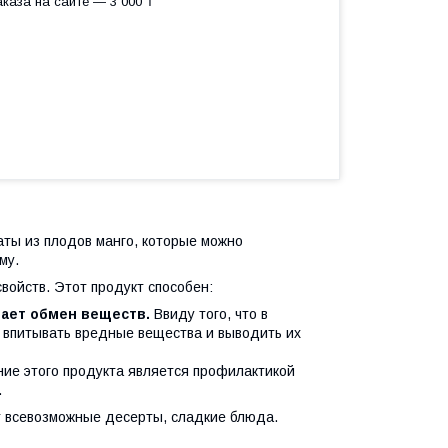
каза на сайте — 3 000 ₸
каты из плодов манго, которые можно
му.
войств. Этот продукт способен:
шает обмен веществ.
Ввиду того, что в
 впитывать вредные вещества и выводить их
ие этого продукта является профилактикой
.
т всевозможные десерты, сладкие блюда.