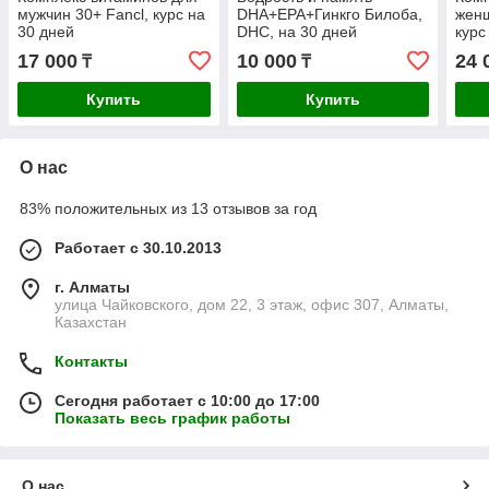
мужчин 30+ Fancl, курс на
DHA+EPA+Гинкго Билоба,
женщ
30 дней
DHC, на 30 дней
курс
17 000
10 000
24 
₸
₸
Купить
Купить
О нас
83% положительных из 13 отзывов за год
Работает с 30.10.2013
г. Алматы
улица Чайковского, дом 22, 3 этаж, офис 307, Алматы,
Казахстан
Контакты
Сегодня работает с 10:00 до 17:00
Показать весь график работы
О нас