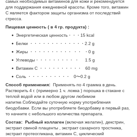
самых необходимых витаминов для кожи и рекомендуется
для поддержания ежедневной красоты. Кроме того, витамин
С является фактором защиты организма от последствий
стресса.
Пищевая ценность ( в 4 гр. продукта) :
Энергетическая ценность・・・15 kcal
Белки ・・・・・・・・・・・・・2.2 g
Жиры ・・・・・・・・・・ ・・ ・0 g
Углеводы・・・・・・・・・ ・ 1.5 g
Витамин С ・・・・・・・・・・ 60 mg
Соль ・・・・・・・・・・ 0〜0.2 g
Способ применения:
Применять по 4 грамма в день.
Растворить 4 г. (примерно 1 ч. ложка ) порошка в стакане c
теплой водой или в любом другом любимом
напитке.Соблюдайте суточную норму употребления
биодобавки. Если вы употребляете биодобавку в первый раз,
то начните с небольшого количества препарата.
Состав: Рыбный коллаген
(включая желатин), декстрин,
экстракт свиной плаценты , экстракт сахарного тростника,
экстракт протеогликана, витамин С, циклический