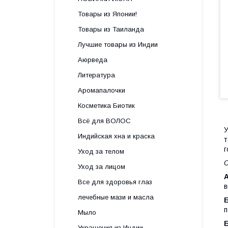
Товары из Японии!
Товары из Таиланда
Лучшие товары из Индии
Аюрведа
Литература
Аромапалочки
Косметика Биотик
Всё для ВОЛОС
У
Индийская хна и краска
т
г
Уход за телом
С
Уход за лицом
Все для здоровья глаз
в
лечебные мази и масла
п
Мыло
Украшения из Индии