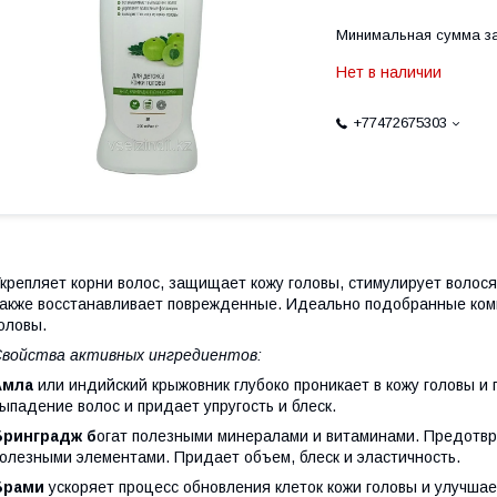
Минимальная сумма за
Нет в наличии
+77472675303
крепляет корни волос, защищает кожу головы, стимулирует волос
акже восстанавливает поврежденные. Идеально подобранные комп
оловы.
войства активных ингредиентов:
Амла
или индийский крыжовник глубоко проникает в кожу головы 
ыпадение волос и придает упругость и блеск.
Бринградж б
огат полезными минералами и витаминами. Предотвр
олезными элементами. Придает объем, блеск и эластичность.
Брами
ускоряет процесс обновления клеток кожи головы и улучша