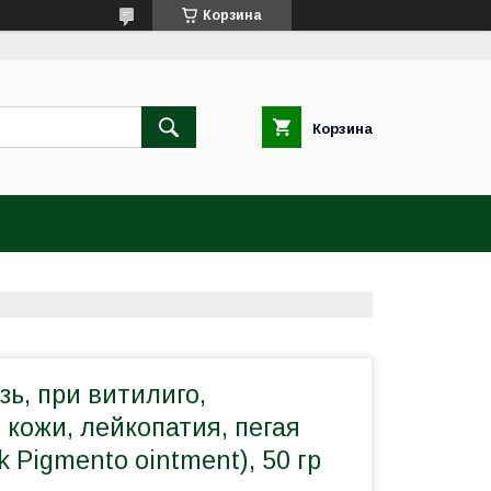
Корзина
Корзина
ь, при витилиго,
кожи, лейкопатия, пегая
k Pigmento ointment), 50 гр