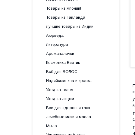
Товары из Японии!
Товары из Таиланда
Лучшие товары из Индии
Аюрведа
Литература
Аромапалочки
Косметика Биотик
Всё для ВОЛОС
Индийская хна и краска
П
Уход за телом
к
Уход за лицом
Д
в
Все для здоровья глаз
лечебные мази и масла
С
Мыло
П
-
Украшения из Индии