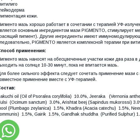
витилиго
лейкодерма
пигментация кожи.
игменто мазь хорошо работает в сочетании с терапией УФ-излучени
вляется основным ингредиентом мази PIGMENTO, стимулирует м
расящий пигмент). Другие ингредиенты имеют иммуномодулирующе
ледовательно, PIGMENTO является комплексной терапии при вити
Способ применения:
игменто мазь наносят на обесцвеченные участки кожи два раза в д
ыходить на солнце 10-30 минут, пока не впитается мазь.
ля более сильного эффекта следует сочетать применение мази с 
овместное применение вместе с УФ-терапией.
Состав:
akuchi oil (Oil of Psoralea corylifolia) 10.0%, Jeeraka (Vernonia an
ulsi (Ocimum sanctum) 3.0%, Arishtat beej (Sapindus mukorossi) 3.0%
ool (Plumbago zeylanica) 1.5%, Khadira (Acacia catechu) 1.5%, Neem
ommunis) 1.5%, Gairik 1.5%, Gandhak shuddha (Purified Sulphur) 1