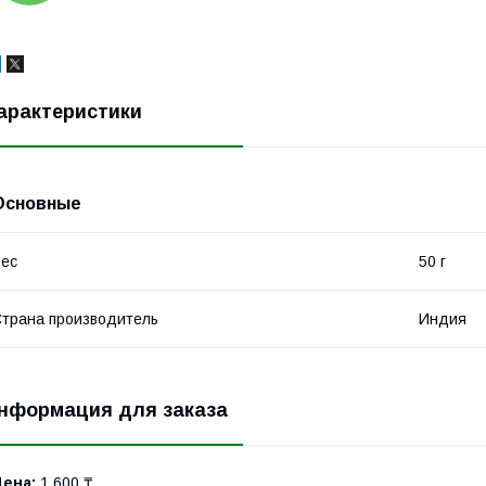
арактеристики
Основные
ес
50 г
трана производитель
Индия
нформация для заказа
Цена:
1 600 ₸