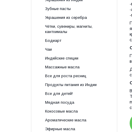
-
Зубные пасты
-
-
Украшения из серебра
П
Чётки, сувениры, магниты,
я
кантхималы
к
с
Бодиарт
Чаи
П
Индийские специи
в
Массажные масла
Д
с
Все для роста ресниц
Продукты питания из Индии
B
Все для детей!
T
m
Медная посуда
c
Кокосовые масла
Ароматические масла
Эфирные масла