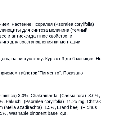
ем. Растение Псоралея (Psoralea corylifolia)
еланоциты для синтеза меланина (темный
е и антиоксидантное свойство, и,
лиго для восстановления пигментации.
ень, на чистую кожу. Курс от 3 до 6 месяцев. Не
приемом таблеток "Пигменто". Показано
thelmintica) 3.0%, Chakramarda (Cassia tora) 3.0%,
, Bakuchi (Psoralea corylifolia) 11.25 mg, Chitrak
 (Melia azadirachta) 1.5%, Erand beej (Ricinus
.5%, Washable ointment base q.s.