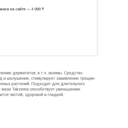
каза на сайте — 3 000 ₸
ению дерматитов, в т.ч. экземы. Средство
уд и шелушение, стимулирует заживление трещин
венных растений. Подходит для длительного
е мази Takzema способствует уменьшению
тся чистой, здоровой и гладкой.