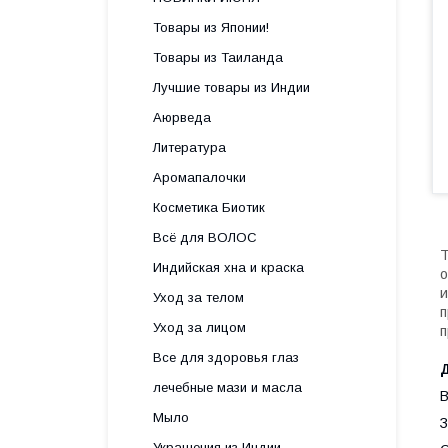
Товары из Японии!
Товары из Таиланда
Лучшие товары из Индии
Аюрведа
Литература
Аромапалочки
Косметика Биотик
Всё для ВОЛОС
Т
Индийская хна и краска
о
и
Уход за телом
п
Уход за лицом
п
Все для здоровья глаз
лечебные мази и масла
В
Мыло
З
Украшения из Индии