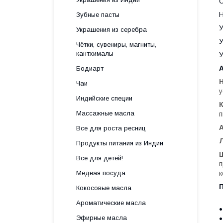
О
Н
Зубные пасты
У
Украшения из серебра
У
Чётки, сувениры, магниты,
кантхималы
У
Бодиарт
Чаи
у
Индийские специи
Массажные масла
п
Все для роста ресниц
Продукты питания из Индии
Все для детей!
п
Медная посуда
к
Кокосовые масла
Ароматические масла
Эфирные масла