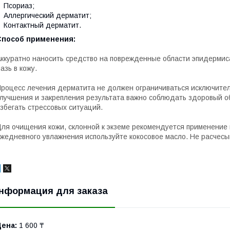
Псориаз;
Аллергический дерматит;
Контактный дерматит.
Способ применения:
ккуратно наносить средство на поврежденные области эпидермиса
азь в кожу.
роцесс лечения дерматита не должен ограничиваться исключите
лучшения и закрепления результата важно соблюдать здоровый об
збегать стрессовых ситуаций.
ля очищения кожи, склонной к экземе рекомендуется применение
жедневного увлажнения используйте кокосовое масло. Не расчесы
нформация для заказа
Цена:
1 600 ₸