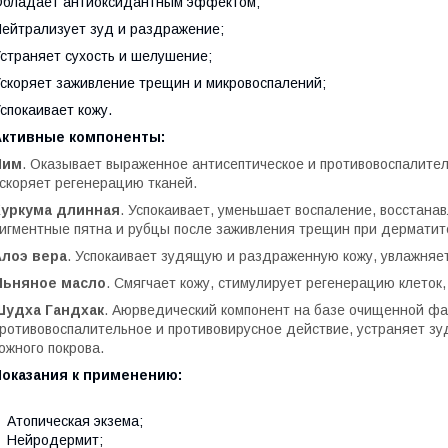
бладает антиоксидантным эффектом;
ейтрализует зуд и раздражение;
страняет сухость и шелушение;
скоряет заживление трещин и микровоспалений;
спокаивает кожу.
Активные компоненты:
Ним
. Оказывает выраженное антисептическое и противовоспалите
скоряет регенерацию тканей.
Куркума длинная
. Успокаивает, уменьшает воспаление, восстана
игментные пятна и рубцы после заживления трещин при дерматит
Алоэ вера
. Успокаивает зудящую и раздраженную кожу, увлажняет
Льняное масло
. Смягчает кожу, стимулирует регенерацию клеток
Шудха Гандхак
. Аюрведический компонент на базе очищенной ф
ротивовоспалительное и противовирусное действие, устраняет зу
ожного покрова.
Показания к применению:
Атопическая экзема;
Нейродермит;