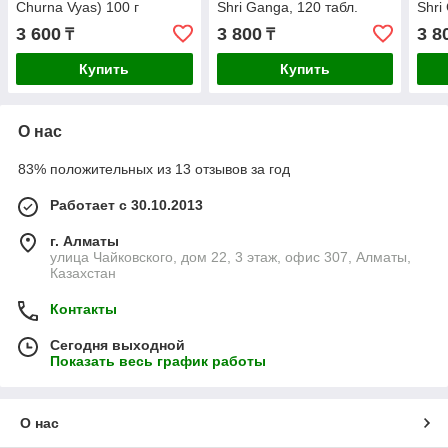
Churna Vyas) 100 г
Shri Ganga, 120 табл.
Shri
слаб
3 600
3 800
3 8
₸
₸
и ус
Купить
Купить
О нас
83% положительных из 13 отзывов за год
Работает с 30.10.2013
г. Алматы
улица Чайковского, дом 22, 3 этаж, офис 307, Алматы,
Казахстан
Контакты
Сегодня выходной
Показать весь график работы
О нас