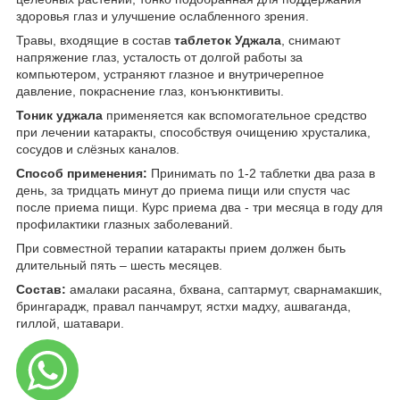
здоровья глаз и улучшение ослабленного зрения.
Травы, входящие в состав
таблеток Уджала
, снимают
напряжение глаз, усталость от долгой работы за
компьютером, устраняют глазное и внутричерепное
давление, покраснение глаз, конъюнктивиты.
Тоник уджала
применяется как вспомогательное средство
при лечении катаракты, способствуя очищению хрусталика,
сосудов и слёзных каналов.
Способ применения:
Принимать по 1-2 таблетки два раза в
день, за тридцать минут до приема пищи или спустя час
после приема пищи. Курс приема два - три месяца в году для
профилактики глазных заболеваний.
При совместной терапии катаракты прием должен быть
длительный пять – шесть месяцев.
Состав:
амалаки расаяна, бхвана, саптармут, сварнамакшик,
брингарадж, правал панчамрут, ястхи мадху, ашваганда,
гиллой, шатавари.