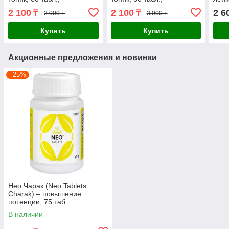
гипертония, бессонница,
гипертония, бессонница,
пояс
2 100
2 100
2 6
₸
₸
3 000 ₸
3 000 ₸
головные боли
головные боли
энд
Купить
Купить
Акционные предложения и новинки
–25%
Нео Чарак (Neo Tablets
Charak) – повышение
потенции, 75 таб
В наличии