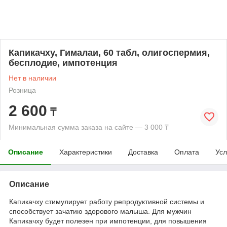
Капикачху, Гималаи, 60 табл, олигоспермия,
бесплодие, импотенция
Нет в наличии
Розница
2 600
₸
Минимальная сумма заказа на сайте — 3 000 ₸
Описание
Характеристики
Доставка
Оплата
Усл
Описание
Капикачху стимулирует работу репродуктивной системы и
способствует зачатию здорового малыша. Для мужчин
Капикачху будет полезен при импотенции, для повышения