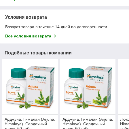
Условия возврата
Возврат товара в течение 14 дней по договоренности
Все условия возврата
Подобные товары компании
Арджуна, Гималаи (Arjuna,
Арджуна, Гималаи (Arjuna,
Люко
Himalaya). Сердечный
Himalaya). Сердечный
Hima
тоник, 60 табл.,
тоник, 60 табл.,
лейк