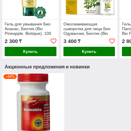
Гель для умывания Био
Омолаживающая
Гель
Ананас, Биотик (Bio
сыворотка для лица Био
Папа
Pineapple, Biotique), 100
Одуванчик, Биотик (Bio
Bio 
мл
Dandelion, Biotique) 40 мл
2 300
3 400
2 8
₸
₸
Купить
Купить
Акционные предложения и новинки
–44%