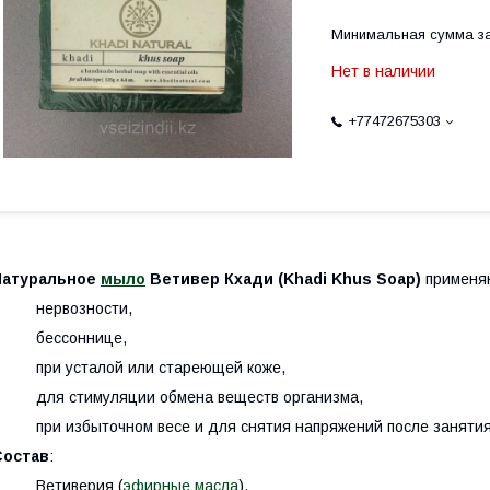
Минимальная сумма за
Нет в наличии
+77472675303
Натуральное
мыло
Ветивер Кхади (Khadi Khus Soap)
применяю
· нервозности,
· бессоннице,
· при усталой или стареющей коже,
· для стимуляции обмена веществ организма,
 при избыточном весе и для снятия напряжений после занятия
Состав
:
· Ветиверия (
эфирные масла
),