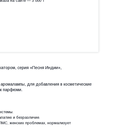
каза на сайте — 3 000 ₸
катором, серия «Песня Индии»,
 аромалампы, для добавления в косметические
как парфюми.
системы.
апатию и безразличие.
ПМС, женских проблемах, нормализует