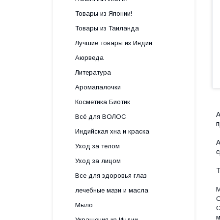
Товары из Японии!
Товары из Таиланда
Лучшие товары из Индии
Аюрведа
Литература
Аромапалочки
Косметика Биотик
А
Всё для ВОЛОС
п
Индийская хна и краска
А
Уход за телом
с
Уход за лицом
Т
Все для здоровья глаз
М
лечебные мази и масла
О
Мыло
С
м
Украшения из Индии