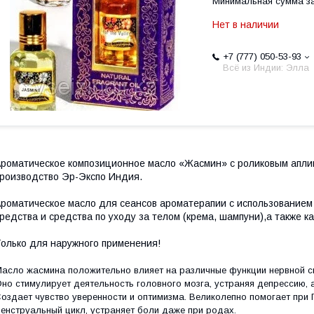
Минимальная сумма за
Нет в наличии
+7 (777) 050-53-93
Всё из Индии: Элла
роматическое композиционное масло «Жасмин» с роликовым апли
роизводство Эр-Экспо Индия.
роматическое масло для сеансов ароматерапии с использованием
редства и средства по уходу за телом (крема, шампуни),а также 
олько для наружного применения!
асло жасмина положительно влияет на различные функции нервной 
но стимулирует деятельность головного мозга, устраняя депрессию, 
оздает чувство уверенности и оптимизма.
Великолепно помогает при 
енструальный цикл, устраняет боли даже при родах.