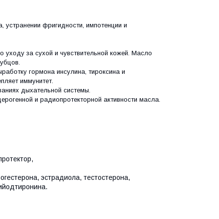
, устранении фригидности, импотенции и
о уходу за сухой и чувствительной кожей. Масло
рубцов.
ыработку гормона инсулина, тироксина и
епляет иммунитет.
ваниях дыхательной системы.
церогенной и радиопротекторной активности масла.
протектор,
огестерона, эстрадиола, тестостерона,
ийодтиронина.