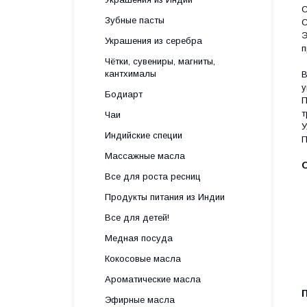
С
Зубные пасты
С
Э
Украшения из серебра
п
Чётки, сувениры, магниты,
кантхималы
В
у
Бодиарт
П
т
Чаи
У
Индийские специи
П
Массажные масла
Все для роста ресниц
Продукты питания из Индии
Все для детей!
Медная посуда
Кокосовые масла
Ароматические масла
Эфирные масла