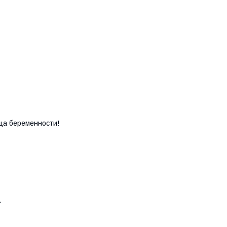
яца беременности!
.