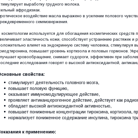
тимулирует выработку грудного молока.
ильный афродизиак.
ротическое воздействие масла выражено в усилении полового чувства
реждевременного семяизвержения.
 косметологии используется для обогащения косметических средств п
величивает эластичность кожи, способствует устранению растяжек и 
оложительно влияет на эндокринную систему человека, стимулируя в
риодтиронина, повышает уровень кортизола и половых гормонов. Укр
лучшает кровообращение, снимает судороги, эффективен при заболе
оследние исследования говорят о высокой антиоксидантной, антикан
Основные свойства:
стимулирует деятельность головного мозга,
повышает половую функцию,
оказывает иммуномодулирующее действие,
проявляет антиканцерогенное действие, действует как радио
обладает высокой антиоксидантной активностью,
повышает пониженные концентрации тироксина, кортизола, пр
нормализует пониженное содержание инсулина, тироксина тр
Показания к применению: