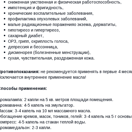
сниженная умственная и физическая работоспособность,
импотенция и фригидность,
хронические воспалительные заболевания,
профилактика опухолевых заболеваний,
малые радиационные пораженияo экзема, дерматиты,
гипотиреоз и гипертиреоз,
сахарный диабет,
ОРЗ, грипп, охриплость голоса,
депрессия и бессонница,
дисменорея (болезненные менструации),
сухая, чувствительная, раздраженная кожа.
Противопоказания:
не рекомендуется применять в первые 4 мес
сключается внутреннее применение масла!
Способы применения:
ромалампа: 2 капли на 5 кв. метров площади помещения.
ромаванна: 4-5 капель на эмульгатор.
ассаж: 3-4 капель на 10 мл массажного масла.
богащение кремов, масок, тоников, гелей: 3-4 капель на 5 г основы
омпресс: 4-5 капель на стакан теплой воды.
ромамедальон: 2-3 капли.