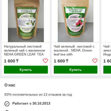
Натуральный листовой
Чай зеленый листовой с
Чай 
зеленый чай с жасмином
малиной . NEHA .Green
земл
NEHA GREEN LEAF TEA
leaf tea with
Инд
WITH JASMINE. 100г.
RASPBERRIES.100гр.
1 600
1 600
1 6
₸
₸
Индия .
Индия
Купить
Купить
О нас
83% положительных из 13 отзывов за год
Работает с 30.10.2013