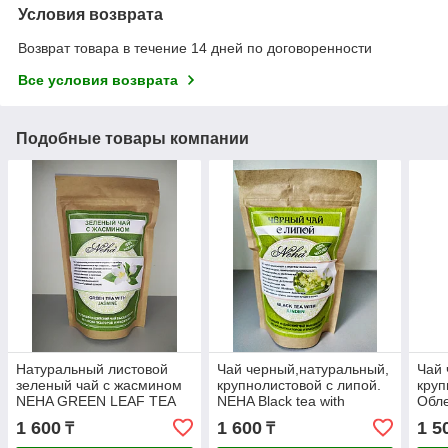
Условия возврата
Возврат товара в течение 14 дней по договоренности
Все условия возврата
Подобные товары компании
Натуральный листовой
Чай черный,натуральный,
Чай 
зеленый чай с жасмином
крупнолистовой с липой.
круп
NEHA GREEN LEAF TEA
NEHA Black tea with
Обле
WITH JASMINE. 100г.
LINDEN 100г. Индия .
wit
1 600
1 600
1 5
₸
₸
Индия .
100г