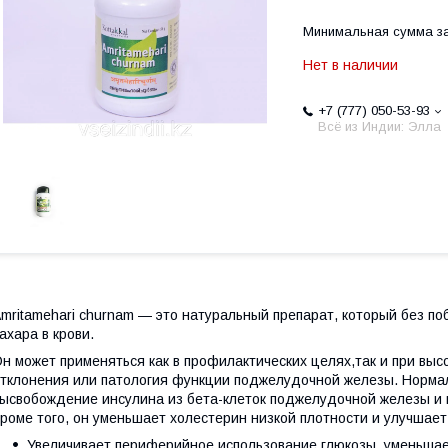
Минимальная сумма за
Нет в наличии
+7 (777) 050-53-93
Всё из Индии: Элла
mritamehari churnam — это натуральный препарат, который без п
ахара в крови.
н может применяться как в профилактических целях,так и при выс
тклонения или патология функции поджелудочной железы. Нормал
ысвобождение инсулина из бета-клеток поджелудочной железы и
роме того, он уменьшает холестерин низкой плотности и улучшае
Увеличивает периферийное использование глюкозы, уменьшае