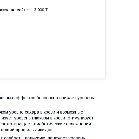
каза на сайте — 3 000 ₸
обочных эффектов безопасно снижает уровень
оком уровне сахара в крови и возможные
изует уровень глюкозы в крови, стимулирует
 предотвращает диабетические осложнения.
т общий профиль липидов.
т слабость, полиурию, понижает уровень