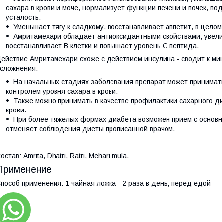
сахара в крови и моче, нормализует функции печени и почек, п
усталость.
Уменьшает тягу к сладкому, восстанавливает аппетит, в цело
Амритамехари обладает антиоксидантными свойствами, увели
восстанавливает B клетки и повышает уровень С пептида.
ействие Амритамехари схоже с действием инсулина - сводит к м
сложнения.
На начальных стадиях заболевания препарат может принимат
контролем уровня сахара в крови.
Также можно принимать в качестве профилактики сахарного д
крови.
При более тяжелых формах диабета возможен прием с основн
отменяет соблюдения диеты прописанной врачом.
остав: Amrita, Dhatri, Ratri, Mehari mula.
Применение
пособ применения: 1 чайная ложка - 2 раза в день, перед едой