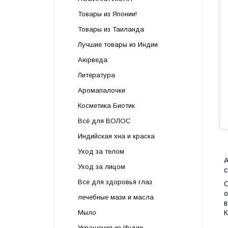
Товары из Японии!
Товары из Таиланда
Лучшие товары из Индии
Аюрведа
Литература
Аромапалочки
Косметика Биотик
Всё для ВОЛОС
Индийская хна и краска
Уход за телом
A
Уход за лицом
с
Все для здоровья глаз
О
о
лечебные мази и масла
в
Мыло
К
Украшения из Индии