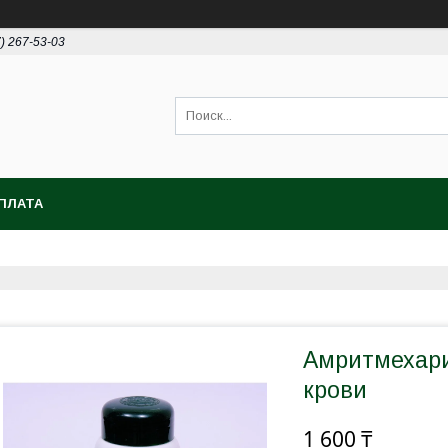
7) 267-53-03
ПЛАТА
Амритмехари
крови
1 600 ₸