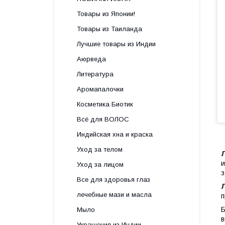
Товары из Японии!
Товары из Таиланда
Лучшие товары из Индии
Аюрведа
Литература
Аромапалочки
Косметика Биотик
Всё для ВОЛОС
Индийская хна и краска
Уход за телом
и
Уход за лицом
з
Все для здоровья глаз
лечебные мази и масла
п
Б
Мыло
в
Украшения из Индии