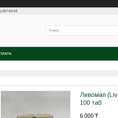
7) 267-53-03
ПЛАТА
Ливомап (Liv
100 таб
6 000 ₸