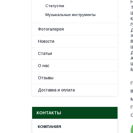
Н
Статуэтки
Т
Ш
Музыкальные инструменты
К
Г
Фотогалерея
Д
Х
Новости
В
Ш
Д
Статьи
А
Ш
О нас
Б
Отзывы
П
Доставка и оплата
В
М
П
КОНТАКТЫ
С