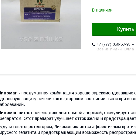
В наличии
Купить
+7 (777) 050-53-93
Всё из Индии: Элла
Ливомап
- продуманная комбинация хорошо зарекомендовавших с
деальную защиту печени как в здоровом состоянии, так и при во
аболеваний.
Ливомап
питает печень дополнительной энергией, стимулирует ап
репаратом. Этот препарат улучшает отток желчи и предотвращает
удучи гепатопротектором, Ливомап является эффективным проти
ирусного гепатита и предотвращающим возможность распростране