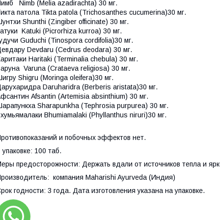
имб Nimb (Melia azadirachta) 30 мг.
икта патола Tikta patola (Trichosanthes cucumerina)30 мг.
унтхи Shunthi (Zingiber officinate) 30 мг.
атуки Katuki (Picrorhiza kurroa) 30 мг.
удучи Guduchi (Tinospora cordifolia)30 мг.
евдару Devdaru (Cedrus deodara) 30 мг.
аритаки Haritaki (Terminalia chebula) 30 мг.
аруна Varuna (Crataeva religiosa) 30 мг.
игру Shigru (Moringa oleifera)30 мг.
арухаридра Daruharidra (Berberis aristata)30 мг.
фсантин Afsantin (Artemisia absinthium) 30 мг.
арапункха Sharapunkha (Tephrosia purpurea) 30 мг.
хумьямалаки Bhumiamalaki (Phyllanthus niruri)30 мг.
ротивопоказаний и побочных эффектов нет.
 упаковке: 100 таб.
еры предосторожности: Держать вдали от источников тепла и ярко
роизводитель: компания Maharishi Ayurveda (Индия)
рок годности: 3 года. Дата изготовления указана на упаковке.