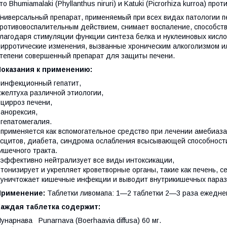
то Bhumiamalaki (Phyllanthus niruri) и Katuki (Picrorhiza kurroa) п
ниверсальный препарат, применяемый при всех видах патологии п
ротивовоспалительным действием, снимает воспаление, способст
лагодаря стимуляции функции синтеза белка и нуклеиновых кисло
ирротические изменения, вызванные хроническим алкоголизмом ил
тепени совершенный препарат для защиты печени.
Показания к применению:
 инфекционный гепатит,
 желтуха различной этиологии,
 цирроз печени,
 анорексия,
 гепатомегалия.
 применяется как вспомогательное средство при лечении амебиаза
сцитов, диабета, синдрома ослабления всысывающей способности
ишечного тракта.
 эффективно нейтрализует все виды интоксикации,
 тонизирует и укрепляет кроветворные органы, такие как печень, 
 уничтожает кишечные инфекции и выводит внутрикишечных параз
Применение:
Таблетки ливомапа: 1—2 таблетки 2—3 раза ежедне
Каждая таблетка содержит:
унарнава Punarnava (Boerhaavia diffusa) 60 мг.