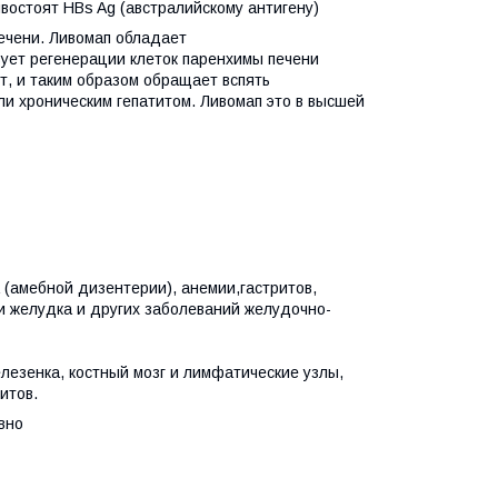
ротивостоят HBs Ag (австралийскому антигену)
ечени. Ливомап обладает
вует регенерации клеток паренхимы печени
т, и таким образом обращает вспять
и хроническим гепатитом. Ливомап это в высшей
 (амебной дизентерии), анемии,гастритов,
 желудка и других заболеваний желудочно-
селезенка, костный мозг и лимфатические узлы,
итов.
вно