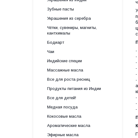
ч
Зубные пасты
У
п
Украшения из серебра
б
Чётки, сувениры, магниты,
ц
кантхималы
с
Бодиарт
-
Чаи
-
Индийские специи
-
-
Массажные масла
-
Все для роста ресниц
-
а
Продукты питания из Индии
к
-
Все для детей!
-
Медная посуда
-
Кокосовые масла
Ароматические масла
П
Эфирные масла