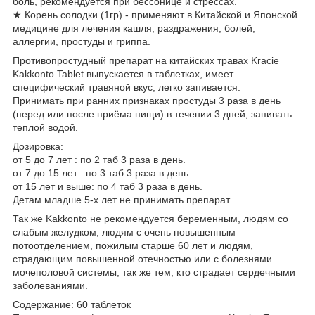
боль, рекомендуется при бессонице и стрессах.
★ Корень солодки (1гр) - применяют в Китайской и Японской
медицине для лечения кашля, раздражения, болей,
аллергии, простуды и гриппа.
Противопростудный препарат на китайских травах Kracie
Kakkonto Tablet выпускается в таблетках, имеет
специфический травяной вкус, легко запивается.
Принимать при ранних признаках простуды 3 раза в день
(перед или после приёма пищи) в течении 3 дней, запивать
теплой водой.
Дозировка:
от 5 до 7 лет : по 2 таб 3 раза в день.
от 7 до 15 лет : по 3 таб 3 раза в день
от 15 лет и выше: по 4 таб 3 раза в день.
Детам младше 5-х лет не принимать препарат.
Так же Kakkonto не рекомендуется беременным, людям со
слабым желудком, людям с очень повышенным
потоотделением, пожилым старше 60 лет и людям,
страдающим повышенной отечностью или с болезнями
мочеполовой системы, так же тем, кто страдает сердечными
заболеваниями.
Содержание: 60 таблеток