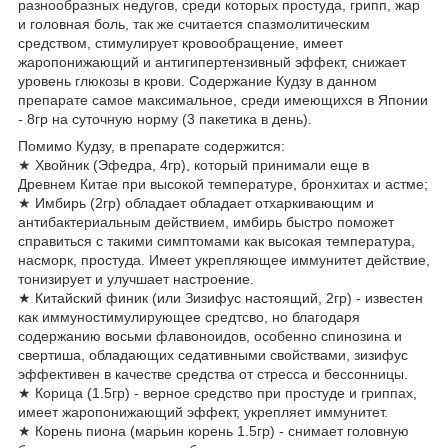
разнообразных недугов, среди которых простуда, грипп, жар
и головная боль, так же считается спазмолитическим
средством, стимулирует кровообращение, имеет
жаропонижающий и антигипертензивный эффект, снижает
уровень глюкозы в крови. Содержание Кудзу в данном
препарате самое максимальное, среди имеющихся в Японии
- 8гр на суточную норму (3 пакетика в день).
Помимо Кудзу, в препарате содержится:
★ Хвойник (Эфедра, 4гр), который принимали еще в
Древнем Китае при высокой температуре, бронхитах и астме;
★ Имбирь (2гр) обладает обладает отхаркивающим и
антибактериальным действием, имбирь быстро поможет
справиться с такими симптомами как высокая температура,
насморк, простуда. Имеет укрепляющее иммунитет действие,
тонизирует и улучшает настроение.
★ Китайский финик (или Зизифус настоящий, 2гр) - известен
как иммуностимулирующее средтсво, но благодаря
содержанию восьми флавоноидов, особенно спинозина и
свертиша, обладающих седативными свойствами, зизифус
эффективен в качестве средства от стресса и бессонницы.
★ Корица (1.5гр) - верное средство при простуде и гриппах,
имеет жаропонижающий эффект, укрепляет иммунитет.
★ Корень пиона (марьин корень 1.5гр) - снимает головную