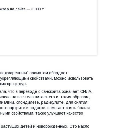
каза на сайте — 3 000 ₸
 "поджаренным" ароматом обладает
укрепляющими свойствами. Можно использовать
ских процедур.
ала, что в переводе с санскрита означает СИЛА,
сла на все тело питает его и, таким образом,
миалгии, спондилезе, радикулите, для снятия
остеоартрите и подагре, помогает снять боль и
ными свойствами, также улучшает качество
я растущих детей и новорожденных. Это масло