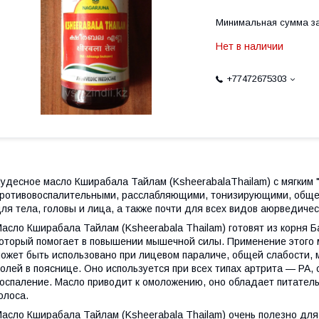
Минимальная сумма за
Нет в наличии
+77472675303
удесное масло Кширабала Тайлам (KsheerabalaThailam) с мягким
ротивовоспалительными, расслабляющими, тонизирующими, обще
ля тела, головы и лица, а также почти для всех видов аюрведиче
асло Кширабала Тайлам (Ksheerabala Thailam) готовят из корня Б
оторый помогает в повышении мышечной силы. Применение этого ма
ожет быть использовано при лицевом параличе, общей слабости, 
олей в пояснице. Оно используется при всех типах артрита — РА, 
оспаление. Масло приводит к омоложению, оно обладает питатель
олоса.
асло Кширабала Тайлам (Ksheerabala Thailam) очень полезно дл