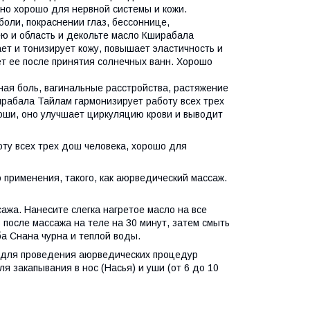
но хорошо для нервной системы и кожи.
оли, покраснении глаз, бессоннице,
ею и область и декольте масло Кширабала
ает и тонизирует кожу, повышает эластичность и
ет ее после принятия солнечных ванн. Хорошо
овная боль, вагинальные расстройства, растяжение
ирабала Тайлам гармонизирует работу всех трех
оши, оно улучшает циркуляцию крови и выводит
ту всех трех дош человека, хорошо для
 применения, такого, как аюрведический массаж.
ажа. Нанесите слегка нагретое масло на все
 после массажа на теле на 30 минут, затем смыть
а Снана чурна и теплой воды.
т для проведения аюрведических процедур
ля закапывания в нос (Насья) и уши (от 6 до 10