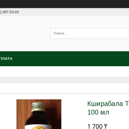
7) 267-53-03
ПЛАТА
Кширабала Т
100 мл
1 700 ₸