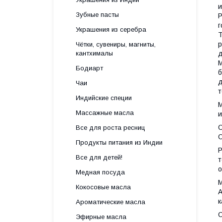
и
Зубные пасты
Р
г
Украшения из серебра
Т
р
Чётки, сувениры, магниты,
кантхималы
д
М
Бодиарт
б
д
Чаи
т
Индийские специи
М
Массажные масла
и
С
Все для роста ресниц
О
Продукты питания из Индии
Р
Все для детей!
т
о
Медная посуда
М
Кокосовые масла
А
к
Ароматические масла
С
Эфирные масла