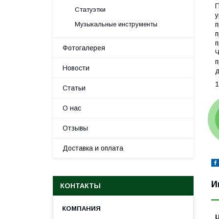
П
Статуэтки
у
Музыкальные инструменты
п
п
п
Фотогалерея
Ч
п
Новости
д
1
Статьи
О нас
Отзывы
Доставка и оплата
И
КОНТАКТЫ