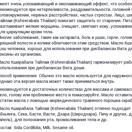
меет очень успокаивающий и омолаживающий эффект, что особен
екомендуется при нетерпеливости, раздражительности, головной б
оловокружении, нервных расстройствах, частых стрессах. Лицо, ш
айлам (Ksheerabala Thailam) помогает защитить от старения. Пит
азглаживает мелкие морщины, очищает, смягчает кожу, успокаива
ля циркуляции крови тела.
ногие заболевания, такие как катаракта, боль в ушах, горле, гол
рюшной полости и колики облегчаются этим средством. Масло Кш
ош человека, хорошо для использования при дисбалансах Вата д
оксины из организма.
асло Кширабала Тайлам (KsheerabalaThailam) гармонизирует рабо
спользования при дисбалансах Вата доши.
пособ применения: Обычно это масло используется для наружного
днако эта версия масла может также приниматься внутрь.
екомендуется в достаточных количествах для массажа и самомасс
ело, голову или проблемное место и помассируйте. Масло оставить
статки масла с помощью аюрведического травяного порошка-скраб
асло Кширабала Тайлам (Ksheerabala Thailam) отлично подходи
бхьянга, Сека, Басти, Васти, Дхара (Широдхара), Пичу и других, д
апель), для полоскания рта, промасливания тела и др.
остав: Sida Cordifolia, Milk, Sesame oil.