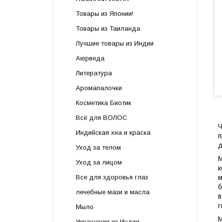
Товары из Японии!
Товары из Таиланда
Лучшие товары из Индии
Аюрведа
Литература
Аромапалочки
Косметика Биотик
Всё для ВОЛОС
Ч
Индийская хна и краска
п
д
Уход за телом
М
Уход за лицом
к
Все для здоровья глаз
м
б
лечебные мази и масла
в
г
Мыло
М
Украшения из Индии